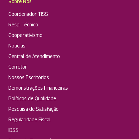
Sobre Nós
Tratamento Cirúrgico de Tumores
Benignos de Tecidos Moles na Região
Coordenador TISS
Buco-Maxilo-Facial
Resp. Técnico
Tratamento Cirúrgico de Tumores
Cooperativismo
Benignos de Tecidos
Ósseos/cartilaginosos na região buco-
Notícias
maxilo-facial
Central de Atendimento
Tratamento Cirúrgico para Tumores
Corretor
Benignos Odontogênicos sem
Nossos Escritórios
Reconstrução
Ulectomia
Demonstrações Financeiras
Ulotomia
Políticas de Qualidade
Retirada de corpo estranho oroantral ou
Pesquisa de Satisfação
aronasal da região buco-maxilo-facial
Regularidade Fiscal
IDSS