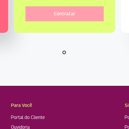
C
o
n
t
r
a
t
a
r
Para Você
S
Portal do Cliente
Po
Ouvidoria
P