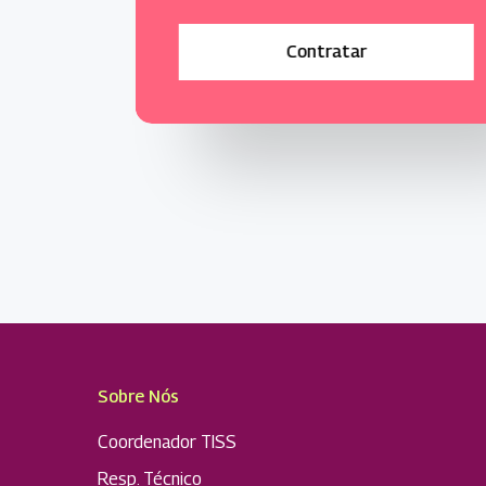
C
o
n
t
r
a
t
a
r
Sobre Nós
Coordenador TISS
Resp. Técnico