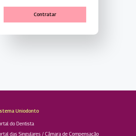
C
o
n
t
r
a
t
a
r
istema Uniodonto
rtal do Dentista
ortal das Singulares / Câmara de Compensação