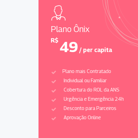
Plano Ônix
R$
49
/ per capita
Plano mais Contratado
Individual ou Familiar
Cobertura do ROL da ANS
Urgência e Emergência 24h
Desconto para Parceiros
Aprovação Online