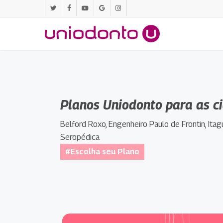
Pular
twitter
facebook
youtube
google-
instagram
para
plus
o
conteúdo
principal
Planos Uniodonto para as c
Belford Roxo, Engenheiro Paulo de Frontin, Itagu
Seropédica
#Escolha seu Plano