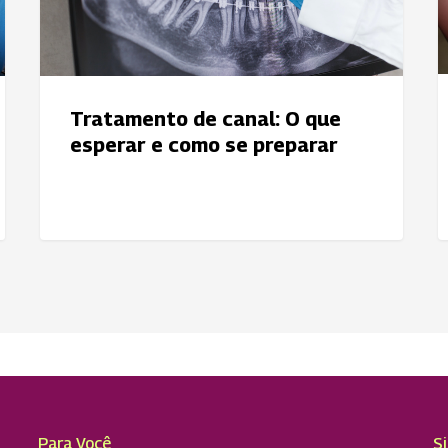
e
a
como
d
se
preparar
Tratamento de canal: O que
esperar e como se preparar
Para Você
S