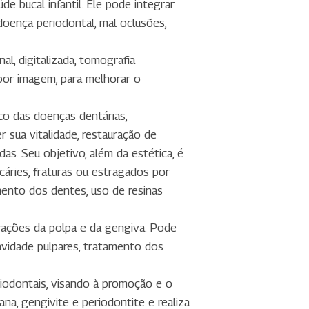
e bucal infantil. Ele pode integrar
doença periodontal, mal oclusões,
al, digitalizada, tomografia
por imagem, para melhorar o
co das doenças dentárias,
 sua vitalidade, restauração de
as. Seu objetivo, além da estética, é
áries, fraturas ou estragados por
mento dos dentes, uso de resinas
rações da polpa e da gengiva. Pode
cavidade pulpares, tratamento dos
riodontais, visando à promoção e o
iana,
gengivite e periodontite
e realiza