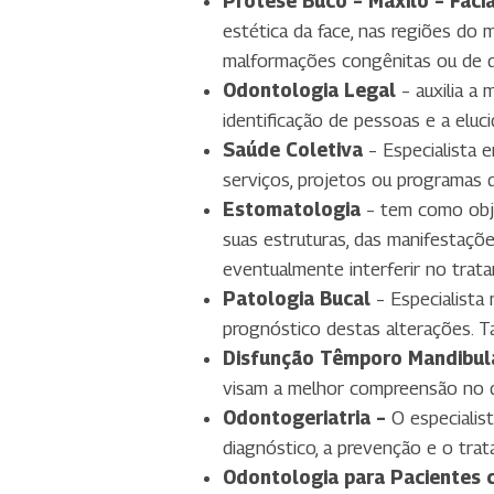
Prótese Buco – Maxilo – Faci
estética da face, nas regiões do 
malformações congênitas ou de d
Odontologia Legal
– auxilia a 
identificação de pessoas e a eluc
Saúde Coletiva
– Especialista e
serviços, projetos ou programas d
Estomatologia
– tem como obje
suas estruturas, das manifestaçõ
eventualmente interferir no tra
Patologia Bucal
– Especialista
prognóstico destas alterações. 
Disfunção Têmporo Mandibula
visam a melhor compreensão no di
Odontogeriatria –
O especialis
diagnóstico, a prevenção e o tra
Odontologia para Pacientes 