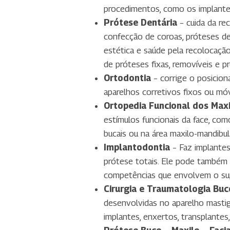
procedimentos, como os implante
Prótese Dentária
– cuida da re
confecção de coroas, próteses den
estética e saúde pela recolocaçã
de próteses fixas, removíveis e p
Ortodontia
– corrige o posicio
aparelhos corretivos fixos ou móv
Ortopedia Funcional dos Maxi
estímulos funcionais da face, com
bucais ou na área maxilo-mandibu
Implantodontia
– Faz implantes
prótese totais. Ele pode também 
competências que envolvem o su
Cirurgia e Traumatologia Buco
desenvolvidas no aparelho mastiga
implantes, enxertos, transplantes, 