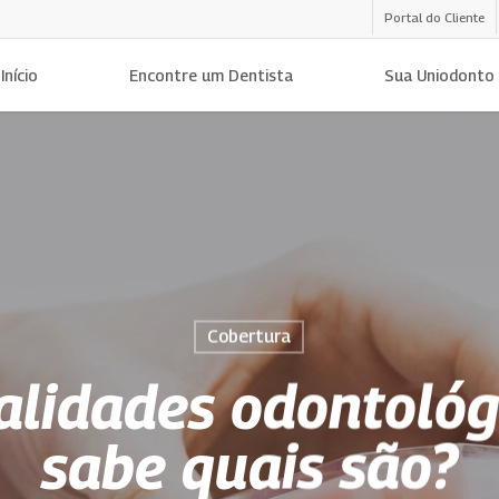
Portal do Cliente
Início
Encontre um Dentista
Sua Uniodonto
Cobertura
alidades odontológ
sabe quais são?