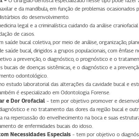
al –
O cirurgião-dentista especializado nesse tipo pode fazer a
maxilar e da mandíbula, em função de problemas ocasionados p
istúrbios do desenvolvimento.
medicina legal e a criminalística cuidando da análise craniofacia
idação de casos.
m saúde bucal coletiva, por meio de análise, organização, pla
e saúde bucal, dirigidos a grupos populacionais, com ênfase 
tivo a prevenção, o diagnóstico, o prognóstico e o tratamen
es bucais de doenças sistêmicas, e o diagnóstico e a preven
tamento odontológico.
 no estudo laboratorial das alterações da cavidade bucal e est
Também é especializado em Odontologia Forense.
r e Dor Orofacial
– tem por objetivo promover e desenvo
agnóstico e no tratamento das dores da região bucal e outra
ta na repercussão do envelhecimento na boca e suas estrutur
tamento de enfermidades bucais do idoso.
com Necessidades Especiais
– tem por objetivo o diagnóst