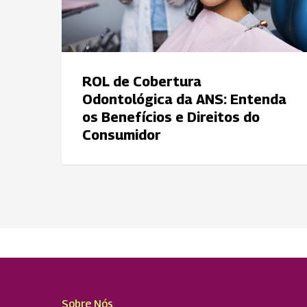
Entenda
os
Benefícios
e
Direitos
ROL de Cobertura
do
Odontológica da ANS: Entenda
Consumidor
os Benefícios e Direitos do
Consumidor
Sobre Nós