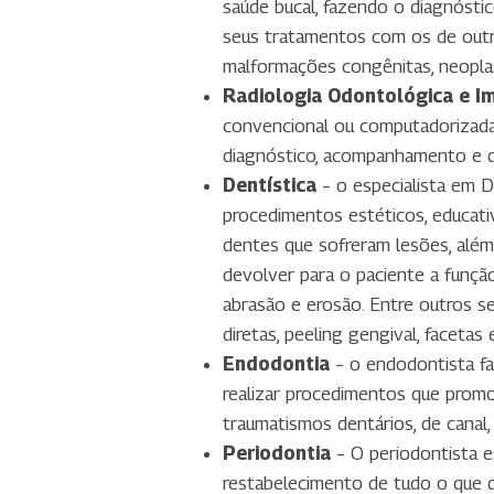
saúde bucal, fazendo o diagnóstic
seus tratamentos com os de outros
malformações congênitas, neoplas
Radiologia Odontológica e I
convencional ou computadorizada,
diagnóstico, acompanhamento e d
Dentística
– o especialista em 
procedimentos estéticos, educativ
dentes que sofreram lesões, além 
devolver para o paciente a funçã
abrasão e erosão. Entre outros se
diretas, peeling gengival, facetas
Endodontia
– o endodontista fa
realizar procedimentos que promov
traumatismos dentários, de canal,
Periodontia
– O periodontista
e
restabelecimento de tudo o que d