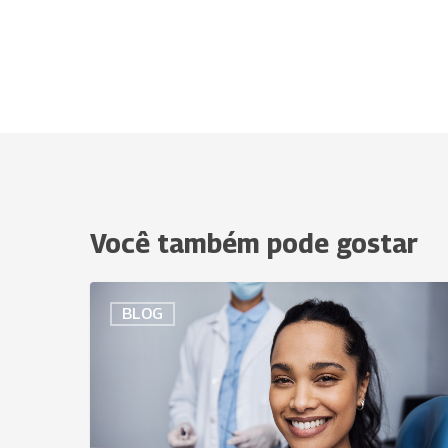
Você também pode gostar
ROL
BLOG
de
Cobertura
Odontológica
da
ANS: