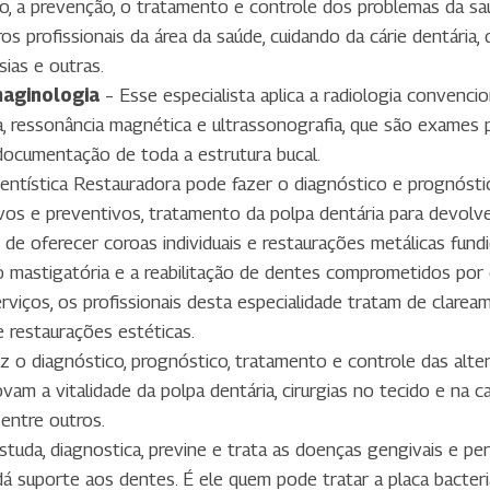
o, a prevenção, o tratamento e controle dos problemas da saúd
 profissionais da área da saúde, cuidando da cárie dentária, 
ias e outras.
maginologia
– Esse especialista aplica a radiologia convencion
 ressonância magnética e ultrassonografia, que são exames 
ocumentação de toda a estrutura bucal.
Dentística Restauradora pode fazer o diagnóstico e prognósti
os e preventivos, tratamento da polpa dentária para devolver
de oferecer coroas individuais e restaurações metálicas fundid
o mastigatória e a reabilitação de dentes comprometidos por c
rviços, os profissionais desta especialidade tratam de clarea
 e restaurações estéticas.
z o diagnóstico, prognóstico, tratamento e controle das alte
am a vitalidade da polpa dentária, cirurgias no tecido e na 
 entre outros.
studa, diagnostica, previne e trata as doenças gengivais e pe
á suporte aos dentes. É ele quem pode tratar a placa bacter