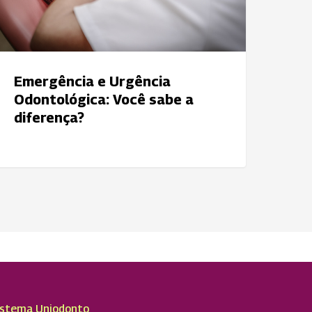
iferença?
Emergência e Urgência
Odontológica: Você sabe a
diferença?
istema Uniodonto