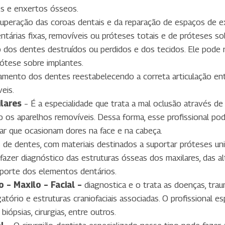
s e enxertos ósseos.
cuperação das coroas dentais e da reparação de espaços de ex
tárias fixas, removíveis ou próteses totais e de próteses so
o dos dentes destruídos ou perdidos e dos tecidos. Ele pode 
rótese sobre implantes.
namento dos dentes reestabelecendo a correta articulação ent
eis.
lares
– É a especialidade que trata a mal oclusão através de
o os aparelhos removíveis. Dessa forma, esse profissional pod
lar que ocasionam dores na face e na cabeça.
 de dentes, com materiais destinados a suportar próteses unitá
fazer diagnóstico das estruturas ósseas dos maxilares, das a
porte dos elementos dentários.
 – Maxilo – Facial –
diagnostica e o trata as doenças, tra
tório e estruturas craniofaciais associadas. O profissional e
biópsias, cirurgias, entre outros.