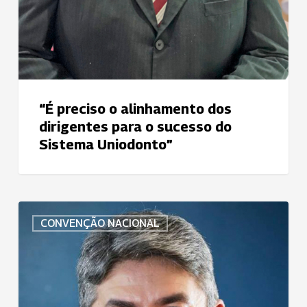
“É preciso o alinhamento dos
dirigentes para o sucesso do
Sistema Uniodonto”
“O
CONVENÇÃO NACIONAL
mercado
quer
ter
a
certeza