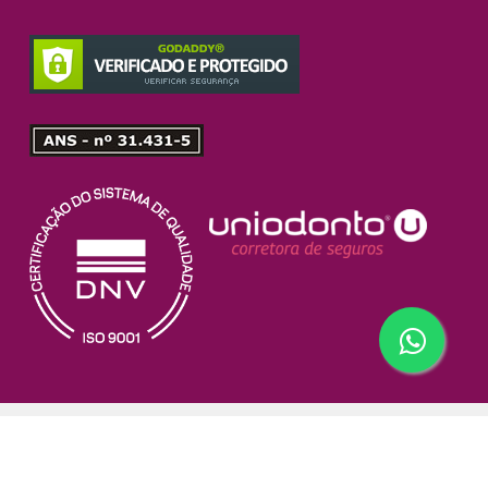
© 2026 Uniodonto do Brasil. Central Nacional das Cooperativas
Odontológicas | Rua Correia Dias, n° 185 | CEP 04104-000 | Paraíso |