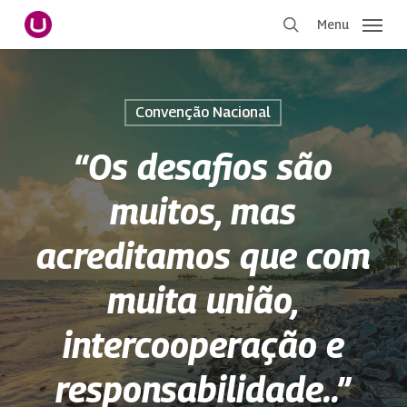
Pular
Menu
para
procurar
o
conteúdo
principal
Convenção Nacional
“Os desafios são
muitos, mas
acreditamos que com
muita união,
intercooperação e
responsabilidade..”