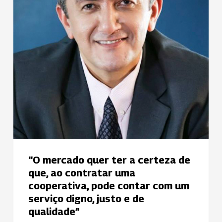
de
que,
ao
contratar
uma
cooperativa,
pode
contar
com
um
serviço
digno,
“O mercado quer ter a certeza de
justo
que, ao contratar uma
e
cooperativa, pode contar com um
de
serviço digno, justo e de
qualidade”
qualidade”