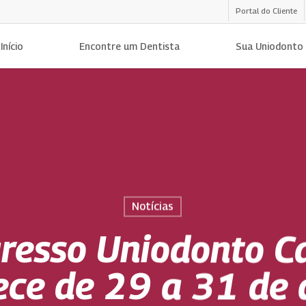
Portal do Cliente
Início
Encontre um Dentista
Sua Uniodonto
Notícias
resso Uniodonto 
ece de 29 a 31 de 