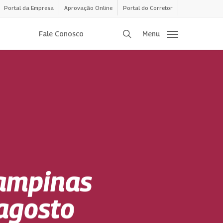
Portal da Empresa
Aprovação Online
Portal do Corretor
procurar
Fale Conosco
Menu
Campinas
agosto