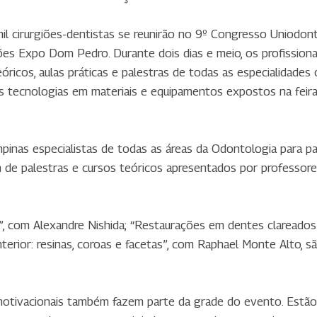
il cirurgiões-dentistas se reunirão no 9º Congresso Uniodont
s Expo Dom Pedro. Durante dois dias e meio, os profissionai
ricos, aulas práticas e palestras de todas as especialidades
s tecnologias em materiais e equipamentos expostos na feira
inas especialistas de todas as áreas da Odontologia para par
m de palestras e cursos teóricos apresentados por professo
, com Alexandre Nishida; “Restaurações em dentes clareados
anterior: resinas, coroas e facetas”, com Raphael Monte Alto, 
 motivacionais também fazem parte da grade do evento. Estã