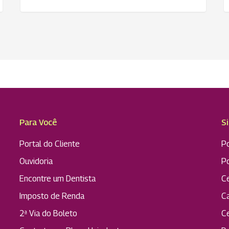
Para Você
S
Portal do Cliente
Po
Ouvidoria
P
Encontre um Dentista
C
Imposto de Renda
C
2ª Via do Boleto
C