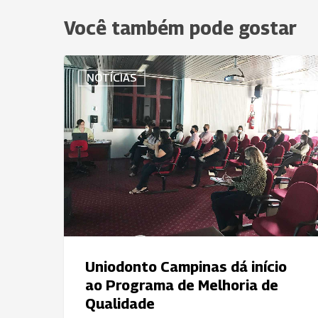
Você também pode gostar
Uniodonto
NOTÍCIAS
Campinas
dá
início
ao
Programa
de
Melhoria
de
Qualidade
Uniodonto Campinas dá início
ao Programa de Melhoria de
Qualidade