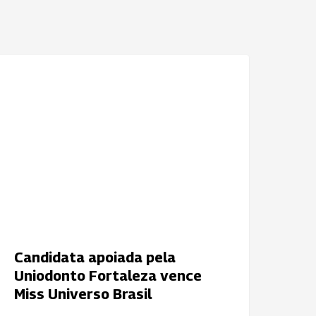
andidata
NOTÍCIAS
poiada
ela
niodonto
ortaleza
ence
iss
niverso
rasil
Candidata apoiada pela
Uniodonto Fortaleza vence
Miss Universo Brasil