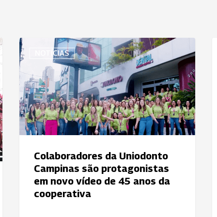
Colaboradores
C
NOTÍCIAS
da
a
Uniodonto
p
Campinas
U
são
F
protagonistas
v
em
M
novo
U
vídeo
B
Colaboradores da Uniodonto
de
Campinas são protagonistas
45
em novo vídeo de 45 anos da
anos
cooperativa
da
cooperativa