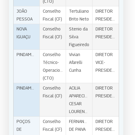
(CTO)
JOÃO
Conselho
Tertuliano
DIRETOR
PESSOA
Fiscal (CF)
Brito Neto
PRESIDENTE
NOVA
Conselho
Stenio da
DIRETOR
IGUAÇU
Fiscal (CF)
Silva
PRESIDENTE
Figueiredo
PINDAMONHANGABA
Conselho
Vivian
DIRETOR
Técnico-
Afarelli
VICE-
Operacional
Cunha
PRESIDENTE
(CTO)
PINDAMONHANGABA
Conselho
ACILIA
DIRETOR
Fiscal (CF)
APARECIDA
PRESIDENTE
CESAR
LOURENÇO
POÇOS
Conselho
FERNANDO
DIRETOR
DE
Fiscal (CF)
DE PAIVA
PRESIDENTE