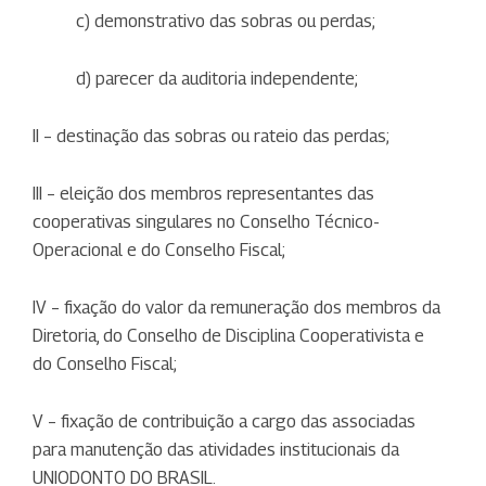
c) demonstrativo das sobras ou perdas;
A ausência desses documentos pode gerar
morosidade no processo de registro
, uma vez
d) parecer da auditoria independente;
que, posteriormente, será necessário o envio dos
documentos físicos por correio.
II – destinação das sobras ou rateio das perdas;
III – eleição dos membros representantes das
cooperativas singulares no Conselho Técnico-
Operacional e do Conselho Fiscal;
IV – fixação do valor da remuneração dos membros da
Diretoria, do Conselho de Disciplina Cooperativista e
do Conselho Fiscal;
V – fixação de contribuição a cargo das associadas
para manutenção das atividades institucionais da
UNIODONTO DO BRASIL.