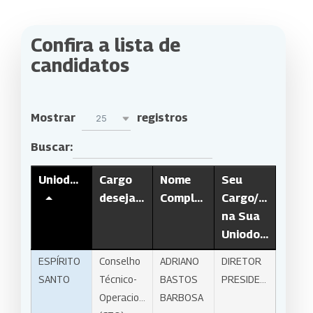
Confira a lista de
candidatos
Mostrar
registros
25
Buscar:
Uniodonto
Cargo
Nome
Seu
desejado
Completo
Cargo/Função
na Sua
Uniodonto
ESPÍRITO
Conselho
ADRIANO
DIRETOR
SANTO
Técnico-
BASTOS
PRESIDENTE
Operacional
BARBOSA