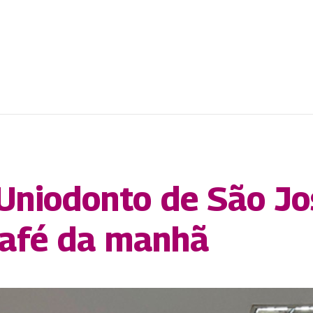
 Uniodonto de São J
café da manhã