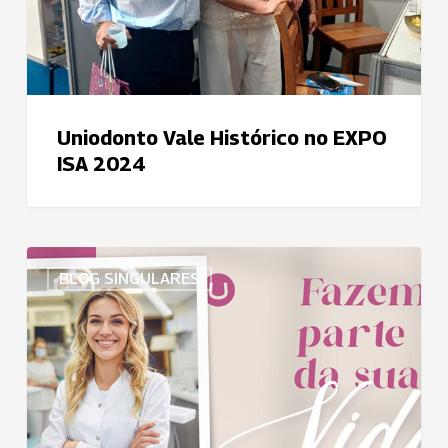
Uniodonto Vale Histórico no EXPO
ISA 2024
Uniodonto
BLOG SINGULARES
Piracicaba
celebra
o
Dia
do
Dentista