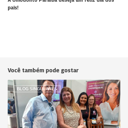
A Uniodonto Paraíba deseja um feliz dia dos
pais!
Você também pode gostar
Uniodonto
BLOG SINGULARES
Vale
Histórico
no
EXPO
ISA
2024