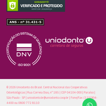
© 2026 Uniodonto do Brasil. Central Nacional das Cooperativas
Odontológicas | Rua Correia Dias, n° 185 | CEP 04104-000 | Paraíso |
São Paulo - SP |
uniodonto.br@uniodonto.coop.br
| Fone/Fax: (11)5904-
4400 ou 0800 772 8110