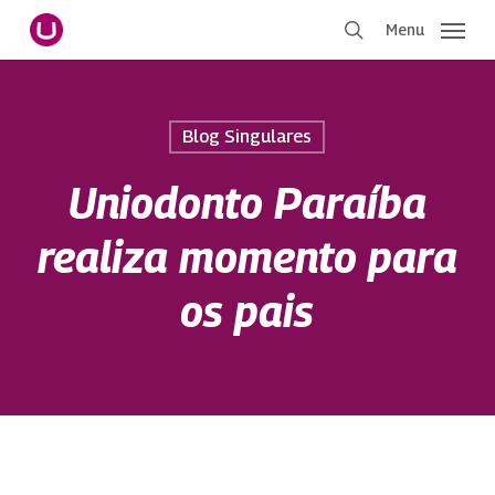
Pular
Menu
para
procurar
o
conteúdo
principal
Blog Singulares
Uniodonto Paraíba
realiza momento para
os pais