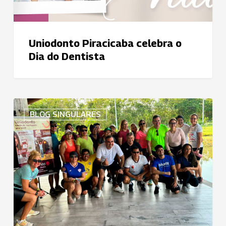
Uniodonto Piracicaba celebra o
Dia do Dentista
Uniodonto
BLOG SINGULARES
Belém
celebra
Dia
do
Cirurgião-
Dentista
com
caminhada