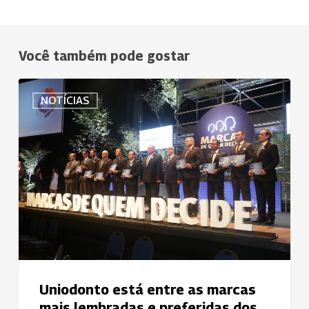
Você também pode gostar
Uniodonto
NOTÍCIAS
está
entre
as
marcas
mais
lembradas
e
preferidas
dos
gaúchos
Uniodonto está entre as marcas
mais lembradas e preferidas dos