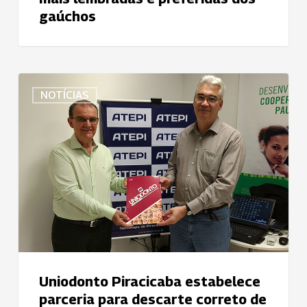
gaúchos
Uniodonto
NOTÍCIAS
Piracicaba
estabelece
parceria
para
descarte
correto
de
eletrônicos
Uniodonto Piracicaba estabelece
parceria para descarte correto de