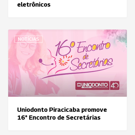
eletrônicos
Uniodonto
NOTÍCIAS
Piracicaba
promove
16°
Encontro
de
Secretárias
Uniodonto Piracicaba promove
16° Encontro de Secretárias