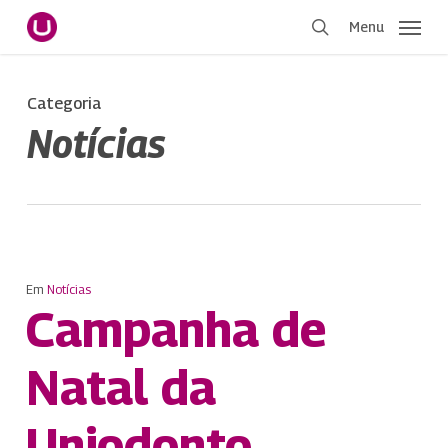
Pular
Menu
para
procurar
o
conteúdo
Categoria
principal
Notícias
Em
Notícias
Campanha de
Natal da
Uniodonto