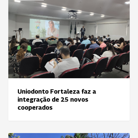
faz
a
integração
de
25
novos
cooperados
Uniodonto Fortaleza faz a
integração de 25 novos
cooperados
Uniodonto