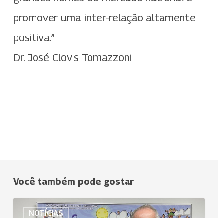
promover uma inter-relação altamente
positiva.”
Dr. José Clovis Tomazzoni
Você também pode gostar
Uniodonto
NOTÍCIAS
do