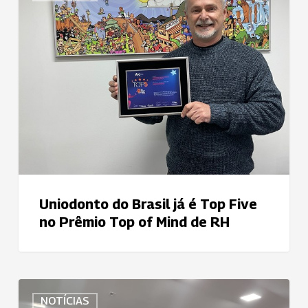
Brasil
já
é
Top
Five
no
Prêmio
Top
of
Mind
de
Uniodonto do Brasil já é Top Five
RH
no Prêmio Top of Mind de RH
Uniodonto
NOTÍCIAS
Fortaleza