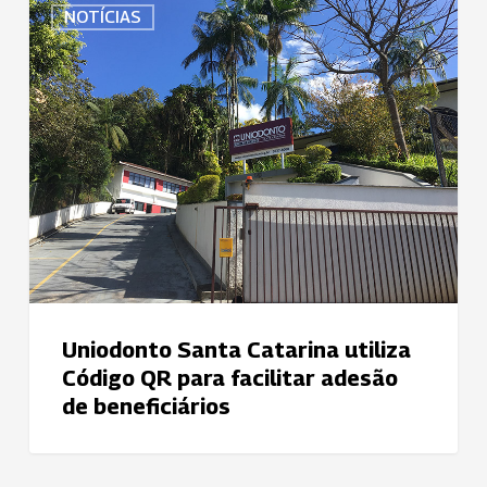
NOTÍCIAS
Santa
Catarina
utiliza
Código
QR
para
facilitar
adesão
de
beneficiários
Uniodonto Santa Catarina utiliza
Código QR para facilitar adesão
de beneficiários