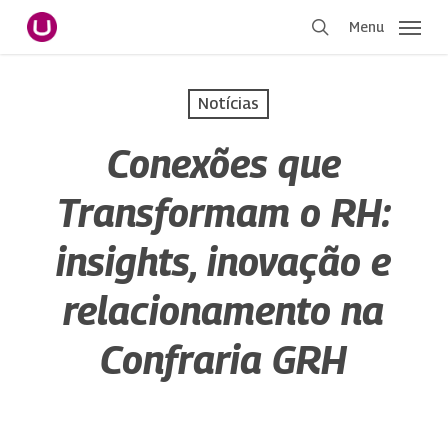
Pular
Menu
para
procurar
o
conteúdo
Notícias
principal
Conexões que
Transformam o RH:
insights, inovação e
relacionamento na
Confraria GRH