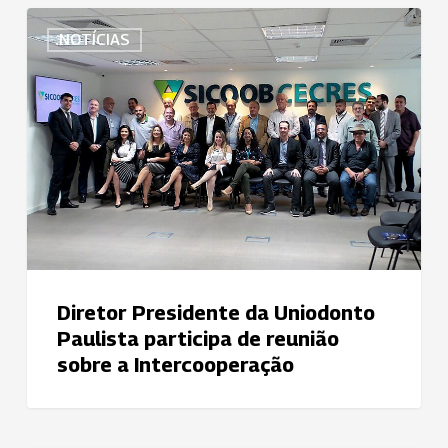
Diretor
NOTÍCIAS
Presidente
da
Uniodonto
Paulista
participa
de
reunião
sobre
a
Intercooperação
Diretor Presidente da Uniodonto
Paulista participa de reunião
sobre a Intercooperação