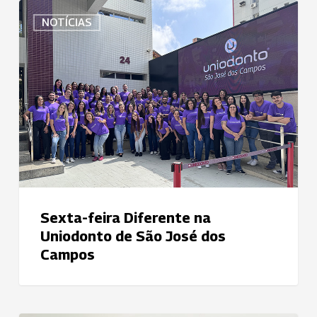
Sexta-
NOTÍCIAS
feira
Diferente
na
Uniodonto
de
São
José
dos
Campos
Sexta-feira Diferente na
Uniodonto de São José dos
Campos