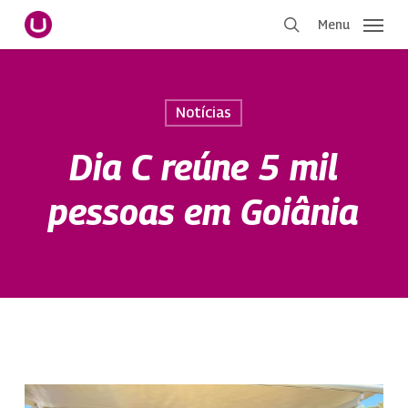
Pular
Menu
para
procurar
o
conteúdo
principal
Notícias
Dia C reúne 5 mil
pessoas em Goiânia