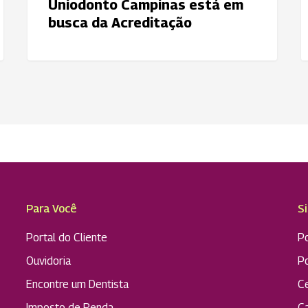
Uniodonto Campinas está em
O
busca da Acreditação
Para Você
S
Portal do Cliente
Po
Ouvidoria
P
Encontre um Dentista
C
Imposto de Renda
C