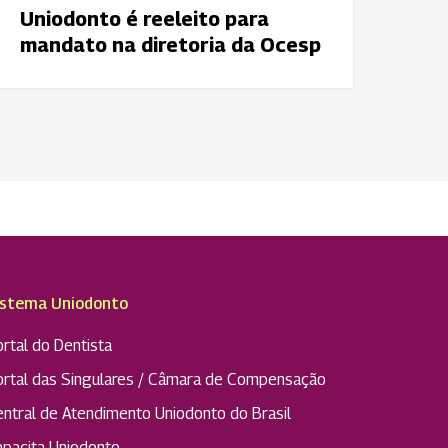
Uniodonto é reeleito para
cesp
mandato na diretoria da Ocesp
istema Uniodonto
rtal do Dentista
ortal das Singulares / Câmara de Compensação
entral de Atendimento Uniodonto do Brasil
apacita Uniodonto