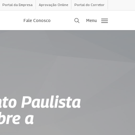
Portal da Empresa
Aprovação Online
Portal do Corretor
procurar
Fale Conosco
Menu
to Paulista
bre a