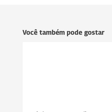
Você também pode gostar
Uniodonto
NOTÍCIAS
Passos
realizou
Campanha
do
Agasalho
2021