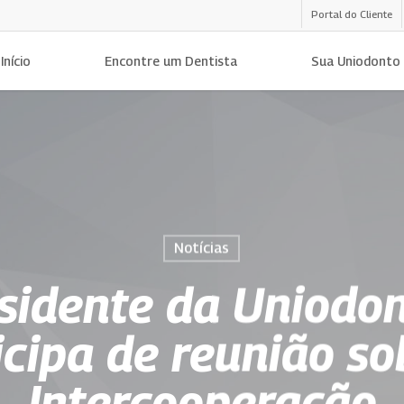
Portal do Cliente
Início
Encontre um Dentista
Sua Uniodonto
Notícias
esidente da Uniodon
icipa de reunião so
Intercooperação