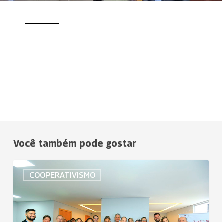
Você também pode gostar
Uniodonto
COOPERATIVISMO
Goiânia
é
a
primeira