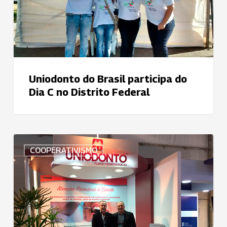
do
Dia
C
no
Distrito
Federal
Uniodonto do Brasil participa do
Dia C no Distrito Federal
Uniodonto
COOPERATIVISMO
marca
presença
no
34º
Simpósio
das