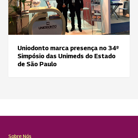
Unimeds
do
Estado
de
São
Paulo
Uniodonto marca presença no 34º
Simpósio das Unimeds do Estado
de São Paulo
Sobre Nós