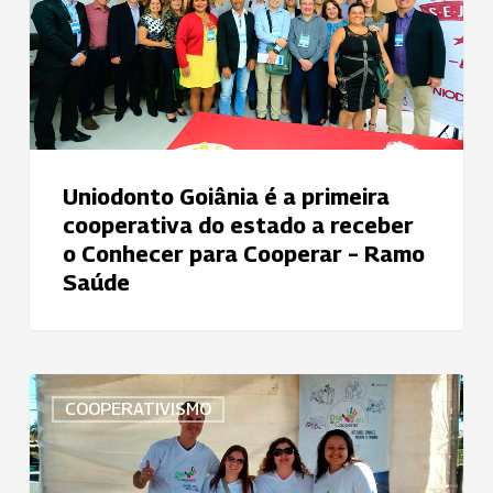
cooperativa
do
estado
a
receber
o
Conhecer
Uniodonto Goiânia é a primeira
para
cooperativa do estado a receber
Cooperar
o Conhecer para Cooperar – Ramo
–
Saúde
Ramo
Saúde
Uniodonto
COOPERATIVISMO
do
Brasil
participa