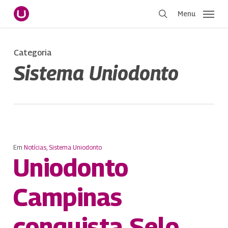
Pular
Menu
para
procurar
o
conteúdo
Categoria
principal
Sistema Uniodonto
Em
Notícias
,
Sistema Uniodonto
Uniodonto
Campinas
conquista Selo