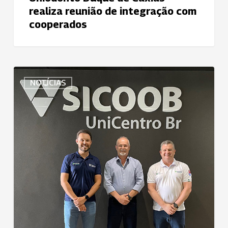
realiza reunião de integração com
cooperados
Diretoria
NOTÍCIAS
de
Operações
e
Mercado
da
Uniodonto
do
Brasil
visita
Sicoob
UniCentro