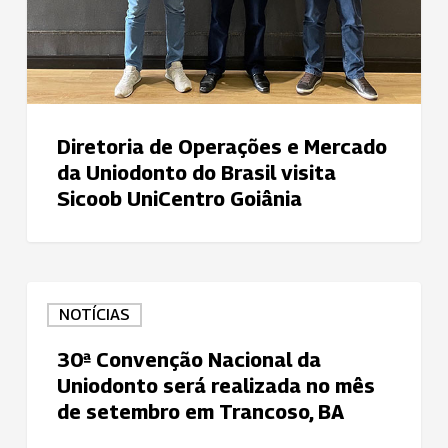
Goiânia
Diretoria de Operações e Mercado
da Uniodonto do Brasil visita
Sicoob UniCentro Goiânia
30ª
NOTÍCIAS
Convenção
Nacional
30ª Convenção Nacional da
da
Uniodonto será realizada no mês
Uniodonto
de setembro em Trancoso, BA
será