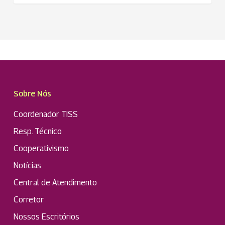
realizada
no
mês
de
setembro
em
Trancoso,
BA
Sobre Nós
Coordenador TISS
Resp. Técnico
Cooperativismo
Notícias
Central de Atendimento
Corretor
Nossos Escritórios