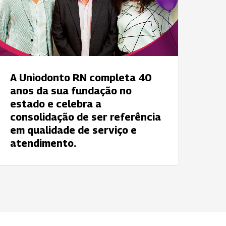
0
nos
a
ua
undação
A Uniodonto RN completa 40
o
anos da sua fundação no
stado
estado e celebra a
consolidação de ser referência
elebra
em qualidade de serviço e
atendimento.
onsolidação de
er
eferência
em
ualidade
e
erviço