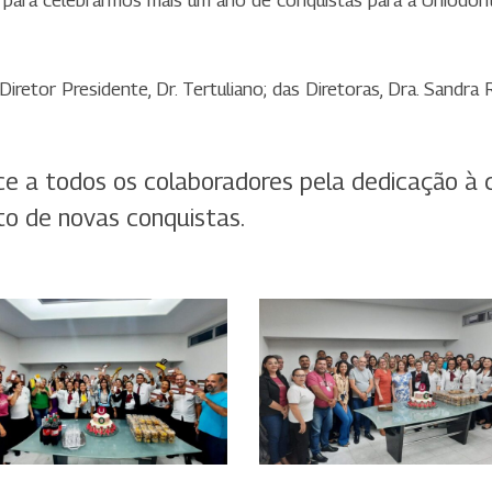
s para celebrarmos mais um ano de conquistas para a Uniodon
retor Presidente, Dr. Tertuliano; das Diretoras, Dra. Sandra 
e a todos os colaboradores pela dedicação à
to de novas conquistas.
hatsApp
WhatsApp
mage
Image
023-
2023-
2-
12-
2
22
t
at