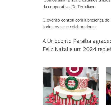
“Somos uma família e estamos unido
da cooperativa, Dr. Tertuliano.
O evento contou com a presença do Di
todos os seus colaboradores.
A Uniodonto Paraíba agradec
Feliz Natal e um 2024 reple
WhatsApp
W
Image
I
2023-
2
12-
1
22
2
at
a