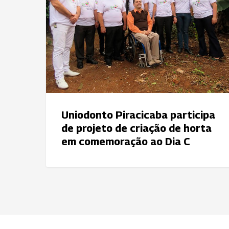
projeto
de
criação
de
horta
em
comemoração
ao
Uniodonto Piracicaba participa
Dia
de projeto de criação de horta
C
em comemoração ao Dia C