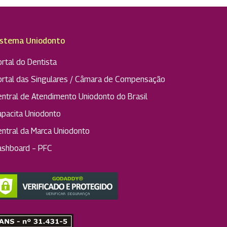
tendimento.
istema Uniodonto
rtal do Dentista
ortal das Singulares / Câmara de Compensação
entral de Atendimento Uniodonto do Brasil
apacita Uniodonto
entral da Marca Uniodonto
ashboard – PFC