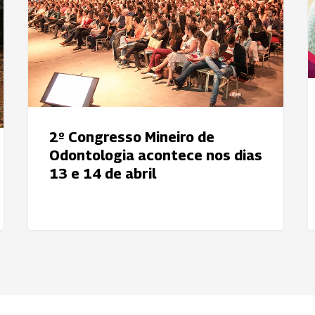
Odontologia
4
acontece
a
nos
d
dias
s
13
f
e
n
14
e
2º Congresso Mineiro de
de
e
Odontologia acontece nos dias
abril
c
13 e 14 de abril
a
c
s
r
q
d
s