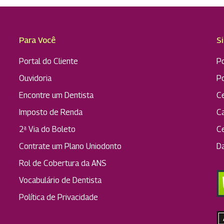
e
a
Para Você
S
Portal do Cliente
Po
Ouvidoria
P
Encontre um Dentista
C
Imposto de Renda
C
2ª Via do Boleto
C
Contrate um Plano Uniodonto
D
Rol de Cobertura da ANS
Vocabulário de Dentista
Política de Privacidade