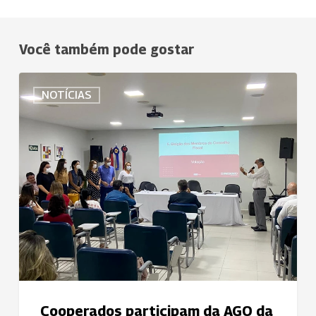
Você também pode gostar
Cooperados
NOTÍCIAS
participam
da
AGO
da
Uniodonto
João
Pessoa
Cooperados participam da AGO da