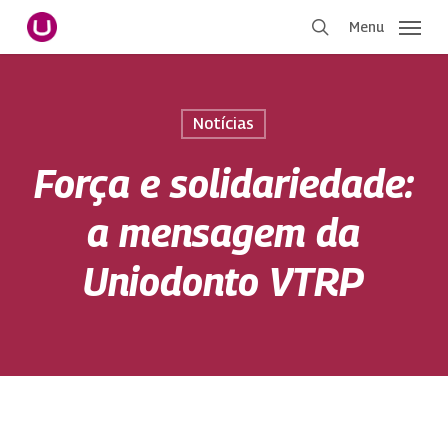
Pular
Menu
para
procurar
o
conteúdo
principal
Notícias
Força e solidariedade:
a mensagem da
Uniodonto VTRP