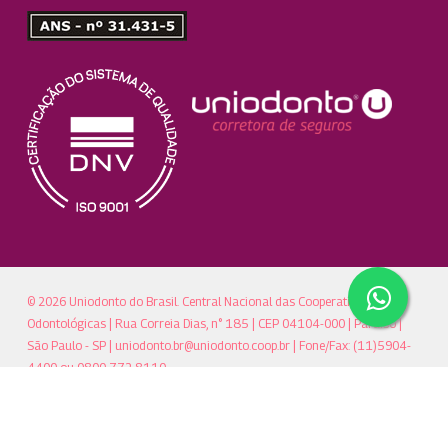
© 2026 Uniodonto do Brasil. Central Nacional das Cooperativas
Odontológicas | Rua Correia Dias, n° 185 | CEP 04104-000 | Paraíso |
São Paulo - SP |
uniodonto.br@uniodonto.coop.br
| Fone/Fax: (11)5904-
4400 ou 0800 772 8110
twitter
facebook
linkedin
youtube
google-
instagram
plus