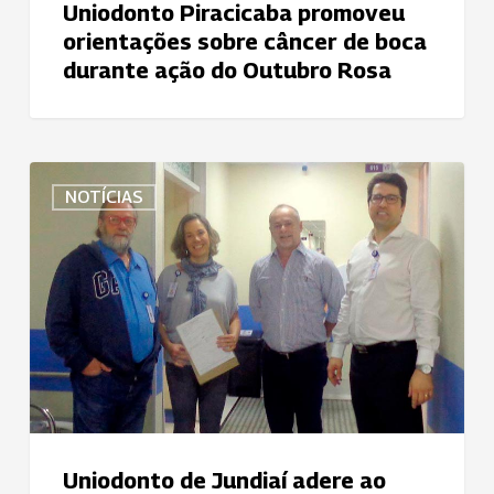
Uniodonto Piracicaba promoveu
orientações sobre câncer de boca
durante ação do Outubro Rosa
Uniodonto
NOTÍCIAS
de
Jundiaí
adere
ao
projeto
Acolha
um
Quarto,
Conforte
Vidas
Uniodonto de Jundiaí adere ao