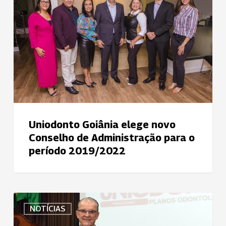
elege
novo
Conselho
de
Administração
para
o
período
2019/2022
Uniodonto Goiânia elege novo
Conselho de Administração para o
período 2019/2022
Uniodonto
NOTÍCIAS
Piracicaba
celebra