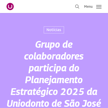
Pular
Menu
para
procurar
o
conteúdo
principal
Notícias
Grupo de
colaboradores
participa do
Planejamento
Estratégico 2025 da
Uniodonto de São José