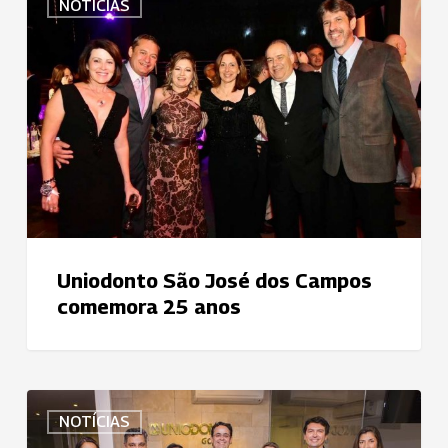
NOTÍCIAS
São
José
dos
Campos
comemora
25
anos
Uniodonto São José dos Campos
comemora 25 anos
Uniodonto
NOTÍCIAS
Goiânia