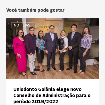
Você também pode gostar
Uniodonto
NOTÍCIAS
Goiânia
elege
novo
Conselho
de
Administração
para
o
período
2019/2022
Uniodonto Goiânia elege novo
Conselho de Administração para o
período 2019/2022