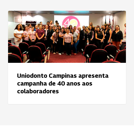
Uniodonto
NOTÍCIAS
Campinas
apresenta
campanha
de
40
anos
aos
Uniodonto Campinas apresenta
colaboradores
campanha de 40 anos aos
colaboradores