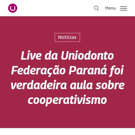
Pular
Menu
para
procurar
o
conteúdo
principal
Notícias
Live da Uniodonto
Federação Paraná foi
verdadeira aula sobre
cooperativismo