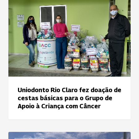
Claro
fez
doação
de
cestas
básicas
para
o
Grupo
de
Apoio
Uniodonto Rio Claro fez doação de
à
cestas básicas para o Grupo de
Criança
Apoio à Criança com Câncer
com
Câncer
Uniodonto