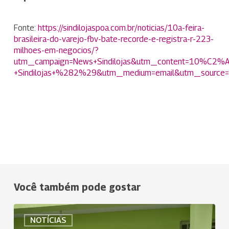
Fonte:
https://sindilojaspoa.com.br/noticias/10a-feira-
brasileira-do-varejo-fbv-bate-recorde-e-registra-r-223-
milhoes-em-negocios/?
utm_campaign=News+Sindilojas&utm_content=10%C2%A
+Sindilojas+%282%29&utm_medium=email&utm_source=
Você também pode gostar
Uniodonto
NOTÍCIAS
Rio