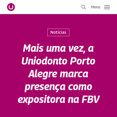
Pular
Menu
para
procurar
o
conteúdo
principal
Notícias
Mais uma vez, a
Uniodonto Porto
Alegre marca
presença como
expositora na FBV