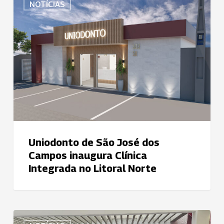
NOTÍCIAS
de
São
José
dos
Campos
inaugura
Clínica
Integrada
no
Litoral
Norte
Uniodonto de São José dos
Campos inaugura Clínica
Integrada no Litoral Norte
Uniodonto