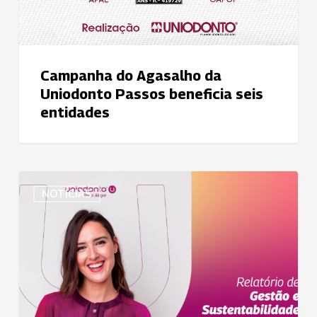
Campanha do Agasalho da
Uniodonto Passos beneficia seis
entidades
Uniodonto
NOTÍCIAS
Porto
Alegre
lança
Relatório
de
Gestão
e