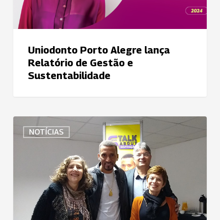
Sustentabilidade
Uniodonto Porto Alegre lança
Relatório de Gestão e
Sustentabilidade
Uniodonto
NOTÍCIAS
Juiz
de
Fora
é
prêmio
Top
of