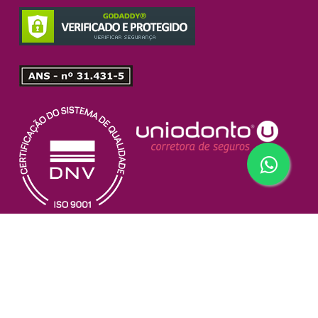
© 2026 Uniodonto do Brasil. Central Nacional das Cooperativas
Odontológicas | Rua Correia Dias, n° 185 | CEP 04104-000 | Paraíso |
São Paulo - SP |
uniodonto.br@uniodonto.coop.br
| Fone/Fax: (11)5904-