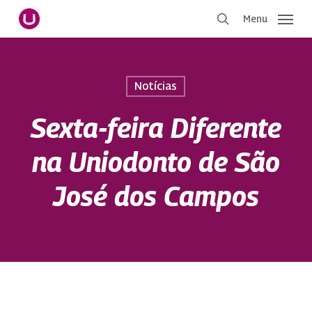
Pular
Menu
para
procurar
o
conteúdo
principal
Notícias
Sexta-feira Diferente
na Uniodonto de São
José dos Campos