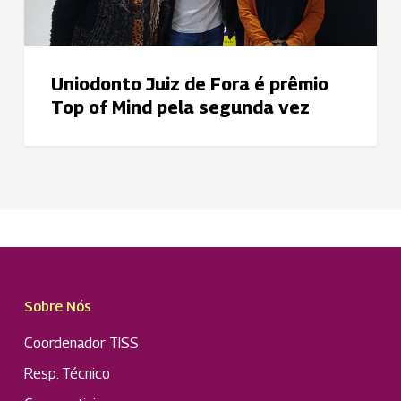
Mind
pela
segunda
vez
Uniodonto Juiz de Fora é prêmio
Top of Mind pela segunda vez
Sobre Nós
Coordenador TISS
Resp. Técnico