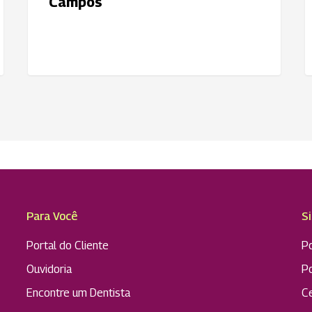
Campos
d
C
Para Você
S
Portal do Cliente
Po
Ouvidoria
P
Encontre um Dentista
C