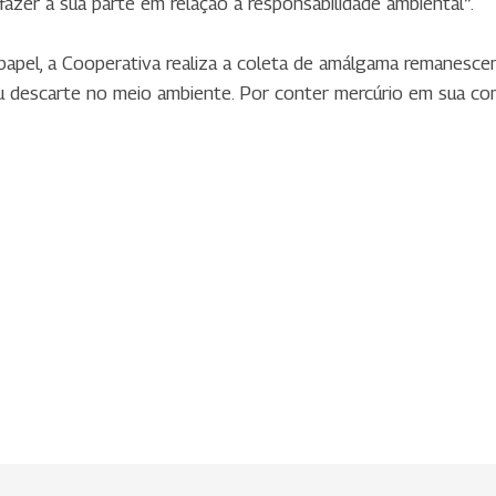
fazer a sua parte em relação à responsabilidade ambiental”.
papel, a Cooperativa realiza a coleta de amálgama remanesce
u descarte no meio ambiente. Por conter mercúrio em sua c