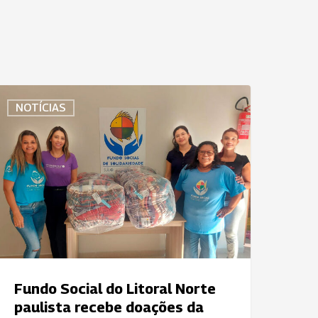
undo
NOTÍCIAS
ocial
o
itoral
orte
aulista
ecebe
oações
a
niodonto
e
Fundo Social do Litoral Norte
ão
paulista recebe doações da
osé