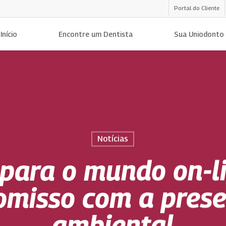
Portal do Cliente
Início
Encontre um Dentista
Sua Uniodonto
Notícias
 para o mundo on-li
misso com a pres
ambiental