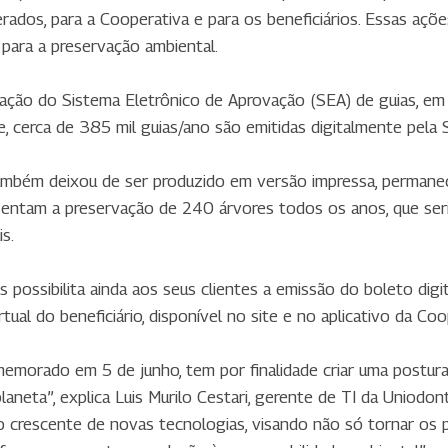
rados, para a Cooperativa e para os beneficiários. Essas açõ
para a preservação ambiental.
tação do Sistema Eletrônico de Aprovação (SEA) de guias, em
, cerca de 385 mil guias/ano são emitidas digitalmente pela S
ambém deixou de ser produzido em versão impressa, permanec
resentam a preservação de 240 árvores todos os anos, que se
s.
ossibilita ainda aos seus clientes a emissão do boleto dig
tual do beneficiário, disponível no site e no aplicativo da Coo
emorado em 5 de junho, tem por finalidade criar uma postura 
laneta”, explica Luis Murilo Cestari, gerente de TI da Unio
 crescente de novas tecnologias, visando não só tornar os p