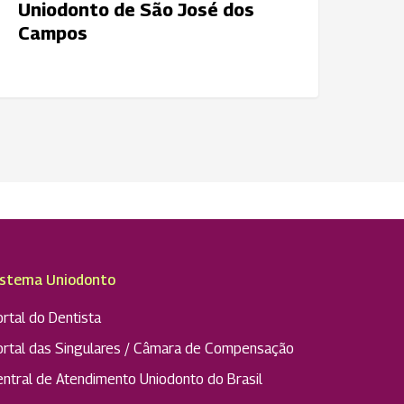
Uniodonto de São José dos
os
Campos
ampos
istema Uniodonto
rtal do Dentista
ortal das Singulares / Câmara de Compensação
entral de Atendimento Uniodonto do Brasil