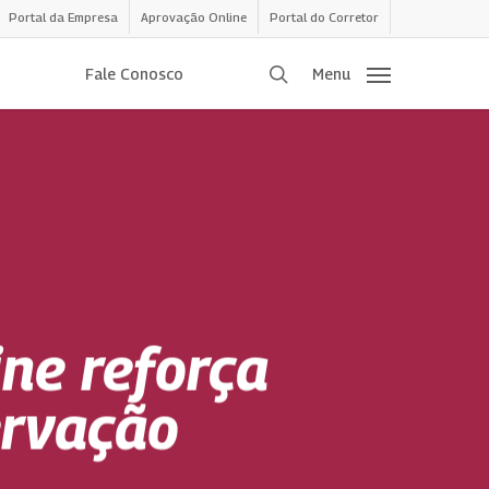
Portal da Empresa
Aprovação Online
Portal do Corretor
procurar
Fale Conosco
Menu
ne reforça
ervação