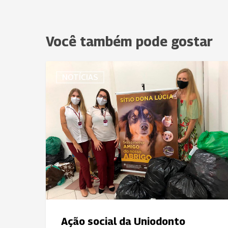
Você também pode gostar
Ação
NOTÍCIAS
social
da
Uniodonto
Santa
Catarina
faz
doação
para
abrigo
de
animais
Ação social da Uniodonto
de