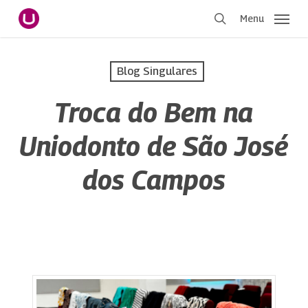
Pular
Menu
para
procurar
o
conteúdo
Blog Singulares
principal
Troca do Bem na
Uniodonto de São José
dos Campos