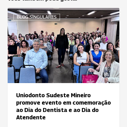
Uniodonto
BLOG SINGULARES
Sudeste
Mineiro
promove
evento
em
comemoração
ao
Dia
do
Dentista
e
Uniodonto Sudeste Mineiro
ao
promove evento em comemoração
Dia
ao Dia do Dentista e ao Dia do
do
Atendente
Atendente