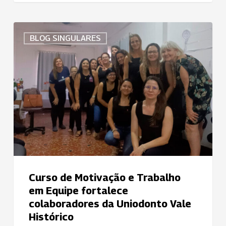
Curso
BLOG SINGULARES
de
Motivação
e
Trabalho
em
Equipe
fortalece
colaboradores
da
Uniodonto
Vale
Curso de Motivação e Trabalho
Histórico
em Equipe fortalece
colaboradores da Uniodonto Vale
Histórico