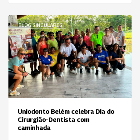
Uniodonto
BLOG SINGULARES
Belém
celebra
Dia
do
Cirurgião-
Dentista
com
caminhada
Uniodonto Belém celebra Dia do
Cirurgião-Dentista com
caminhada