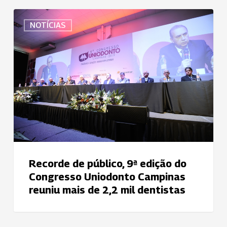
Recorde
NOTÍCIAS
de
público,
9ª
edição
do
Congresso
Uniodonto
Campinas
reuniu
mais
de
Recorde de público, 9ª edição do
2,2
Congresso Uniodonto Campinas
mil
reuniu mais de 2,2 mil dentistas
dentistas