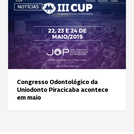
Congresso
NOTÍCIAS
Odontológico da
Uniodonto Piracicaba
acontece
em
maio
Congresso Odontológico da
Uniodonto Piracicaba acontece
em maio