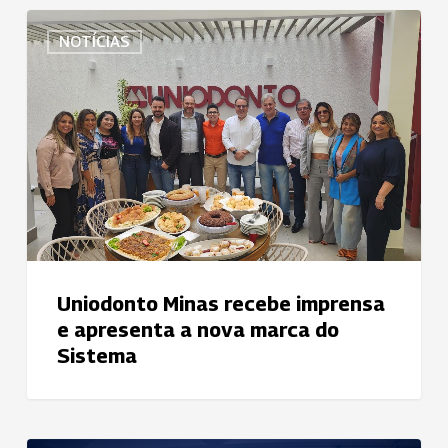
Uniodonto
NOTÍCIAS
Minas
recebe
imprensa
e
apresenta
a
nova
marca
do
Sistema
Uniodonto Minas recebe imprensa
e apresenta a nova marca do
Sistema