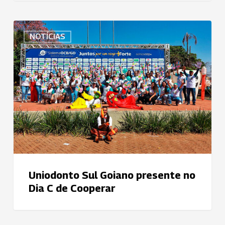
Uniodonto
NOTÍCIAS
Sul
Goiano
presente
no
Dia
C
de
Cooperar
Uniodonto Sul Goiano presente no
Dia C de Cooperar