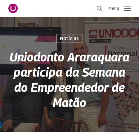
Pular
Menu
para
procurar
o
conteúdo
principal
Notícias
Uniodonto Araraquara
participa da Semana
do Empreendedor de
Matão