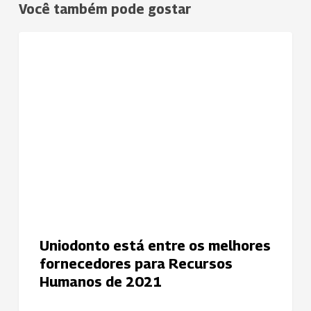
Você também pode gostar
Uniodonto
NOTÍCIAS
está
entre
os
melhores
fornecedores
para
Recursos
Humanos
de
2021
Uniodonto está entre os melhores
fornecedores para Recursos
Humanos de 2021