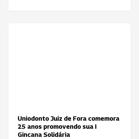
suas
colaboradoras
Uniodonto
NOTÍCIAS
Juiz
de
Fora
comemora
25
anos
promovendo
sua
I
Gincana
Solidária
Uniodonto Juiz de Fora comemora
25 anos promovendo sua I
Gincana Solidária