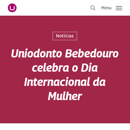
Pular
Menu
para
procurar
o
conteúdo
principal
Notícias
Uniodonto Bebedouro
celebra o Dia
Internacional da
Mulher