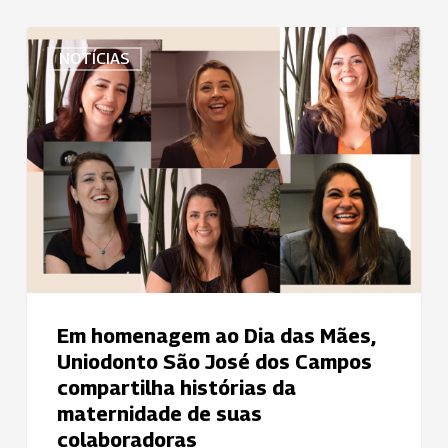
Em
NOTÍCIAS
homenagem
ao
Dia
das
Mães,
Uniodonto
São
José
dos
Campos
compartilha
Em homenagem ao Dia das Mães,
histórias
Uniodonto São José dos Campos
da
compartilha histórias da
maternidade
maternidade de suas
de
colaboradoras