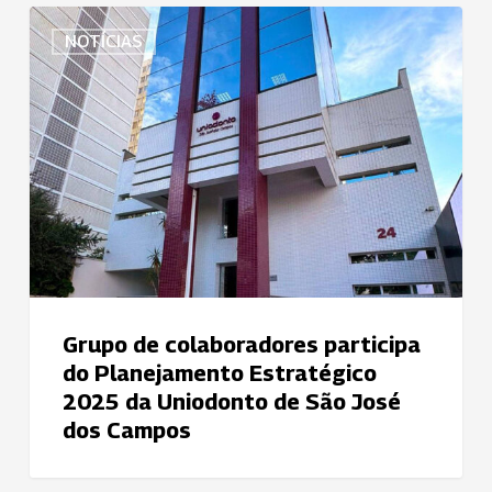
Grupo
NOTÍCIAS
de
colaboradores
participa
do
Planejamento
Estratégico
2025
da
Uniodonto
de
São
Grupo de colaboradores participa
José
do Planejamento Estratégico
dos
2025 da Uniodonto de São José
Campos
dos Campos