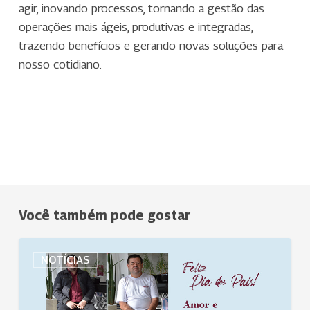
agir, inovando processos, tornando a gestão das
operações mais ágeis, produtivas e integradas,
trazendo benefícios e gerando novas soluções para
nosso cotidiano.
Você também pode gostar
Uniodonto
NOTÍCIAS
São
José
dos