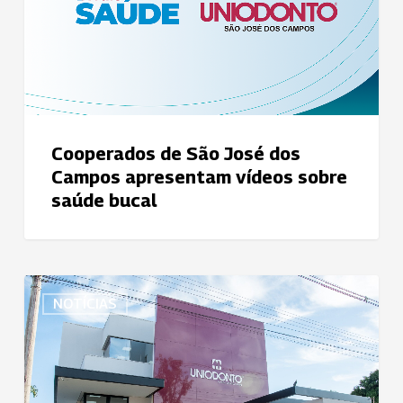
dos
Campos
apresentam
vídeos
sobre
saúde
Cooperados de São José dos
bucal
Campos apresentam vídeos sobre
saúde bucal
Com
NOTÍCIAS
painéis
fotovoltaicos,
Uniodonto
Bebedouro
reduz