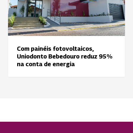
95%
na
conta
de
energia
Com painéis fotovoltaicos,
Uniodonto Bebedouro reduz 95%
na conta de energia