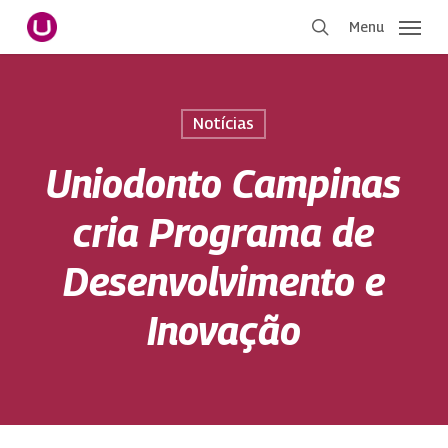
Pular
Menu
para
procurar
o
conteúdo
principal
Notícias
Uniodonto Campinas
cria Programa de
Desenvolvimento e
Inovação