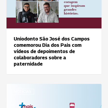
Campos
comemorou
Dia
dos
Pais
com
Uniodonto São José dos Campos
vídeos
comemorou Dia dos Pais com
de
vídeos de depoimentos de
depoimentos
colaboradores sobre a
de
paternidade
colaboradores
sobre
a
paternidade
Cooperados
NOTÍCIAS
de
São
José