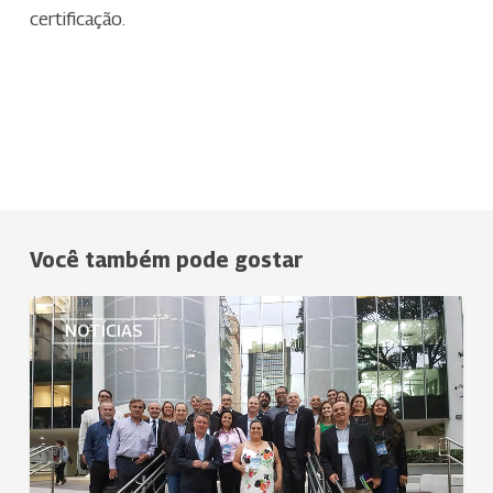
certificação.
Você também pode gostar
Dirigentes
NOTÍCIAS
da
Uniodonto
participam
da
última
etapa