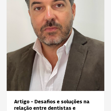
relação
entre
dentistas
e
pacientes
Artigo – Desafios e soluções na
relação entre dentistas e