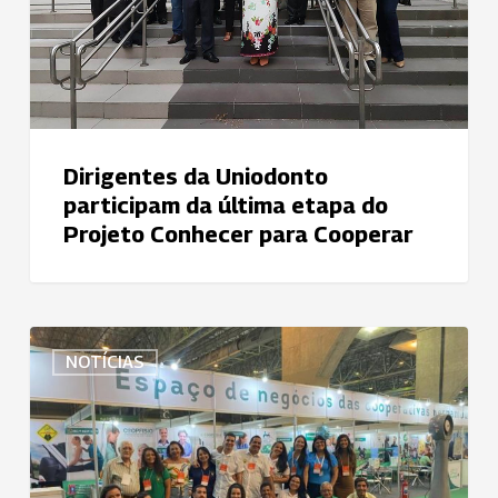
do
Projeto
Conhecer
para
Cooperar
Dirigentes da Uniodonto
participam da última etapa do
Projeto Conhecer para Cooperar
Uniodonto
NOTÍCIAS
Recife
leva
nova
marca
do