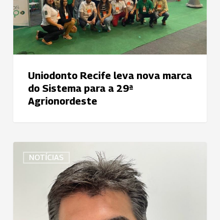
Sistema
para
a
29ª
Agrionordeste
Uniodonto Recife leva nova marca
do Sistema para a 29ª
Agrionordeste
Artigo
NOTÍCIAS
–
Desafios
e
soluções
na