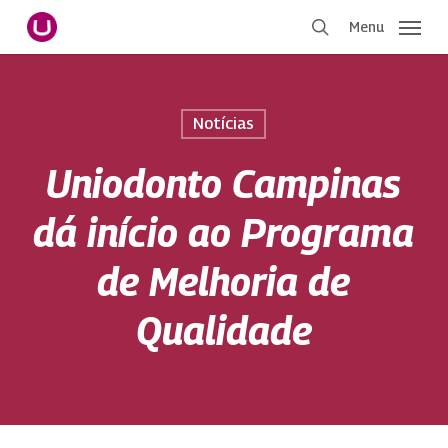
Pular
Menu
para
procurar
o
conteúdo
principal
Notícias
Uniodonto Campinas
dá início ao Programa
de Melhoria de
Qualidade