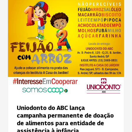
lança
campanha
permanente
de
doação
de
alimentos
para
entidade
de
assistência
à
infância
Uniodonto do ABC lança
campanha permanente de doação
de alimentos para entidade de
assistência à infância