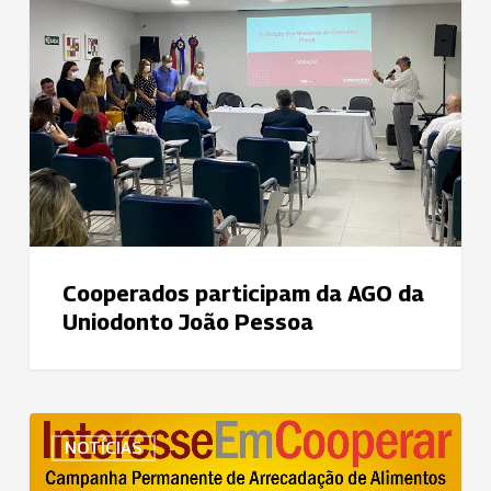
AGO
da
Uniodonto
João
Pessoa
Cooperados participam da AGO da
Uniodonto João Pessoa
Uniodonto
NOTÍCIAS
do
ABC