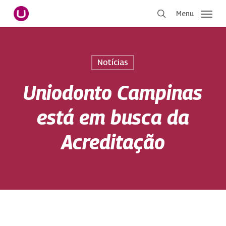
Pular
Menu
para
procurar
o
conteúdo
principal
Notícias
Uniodonto Campinas
está em busca da
Acreditação