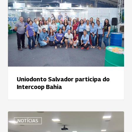
Salvador
participa
do
Intercoop
Bahia
Uniodonto Salvador participa do
Intercoop Bahia
Cooperados
NOTÍCIAS
participam
da