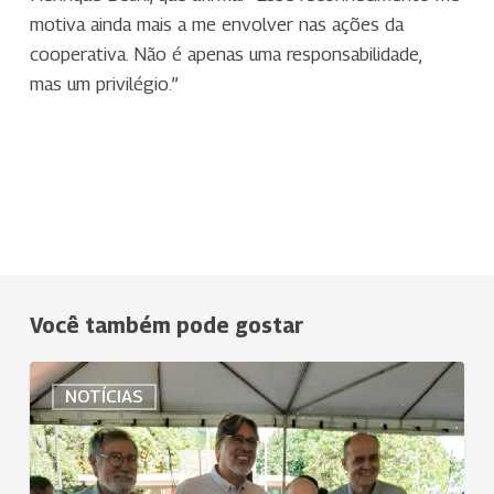
motiva ainda mais a me envolver nas ações da
cooperativa. Não é apenas uma responsabilidade,
mas um privilégio.”
Você também pode gostar
Uniodonto
NOTÍCIAS
Sul
Goiano
participa
da