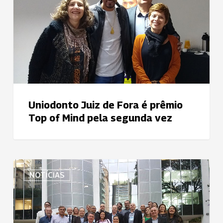
é
prêmio
Top
of
Mind
pela
segunda
vez
Uniodonto Juiz de Fora é prêmio
Top of Mind pela segunda vez
Dirigentes
NOTÍCIAS
da
Uniodonto
participam
da