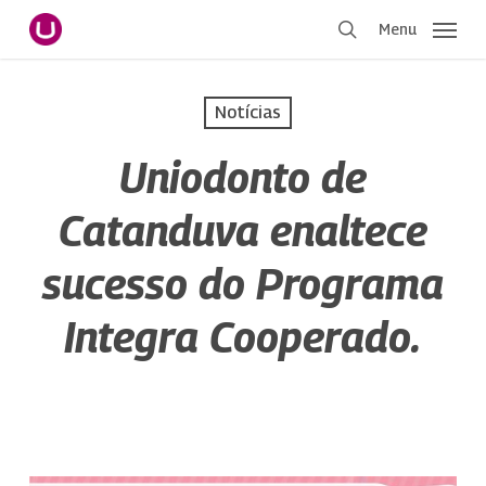
Pular
Menu
para
procurar
o
conteúdo
Notícias
principal
Uniodonto de
Catanduva enaltece
sucesso do Programa
Integra Cooperado.