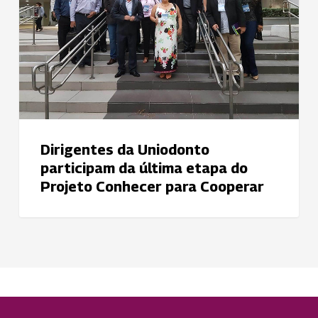
última
etapa
do
Projeto
Conhecer
para
Cooperar
Dirigentes da Uniodonto
participam da última etapa do
Projeto Conhecer para Cooperar