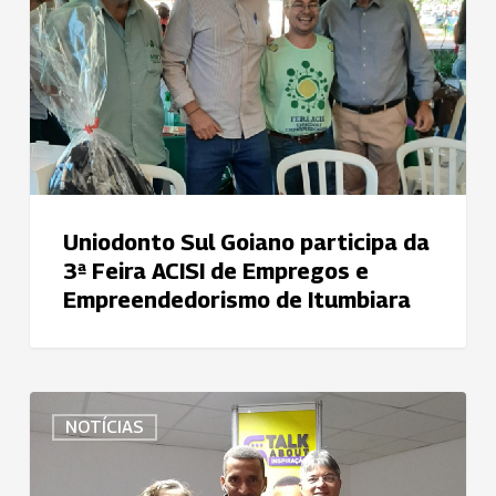
3ª
Feira
ACISI
de
Empregos
e
Empreendedorismo
de
Uniodonto Sul Goiano participa da
Itumbiara
3ª Feira ACISI de Empregos e
Empreendedorismo de Itumbiara
Uniodonto
NOTÍCIAS
Juiz
de
Fora