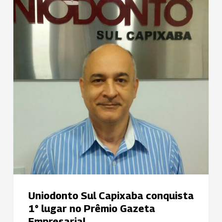
1°
lugar
no
Prêmio
Gazeta
Empresarial
Uniodonto Sul Capixaba conquista
1° lugar no Prêmio Gazeta
Empresarial