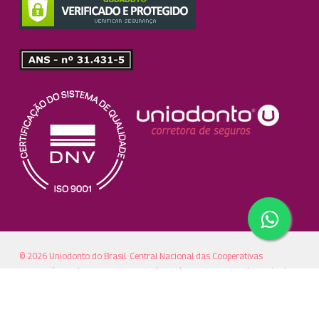
© 2026 Uniodonto do Brasil. Central Nacional das Cooperativas
Odontológicas | Rua Correia Dias, n° 185 | CEP 04104-000 | Paraíso |
São Paulo - SP |
uniodonto.br@uniodonto.coop.br
| Fone/Fax: (11)5904-
4400 ou 0800 772 8110