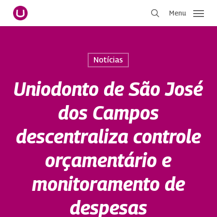
Pular
Menu
para
procurar
o
conteúdo
principal
Notícias
Uniodonto de São José
dos Campos
descentraliza controle
orçamentário e
monitoramento de
despesas