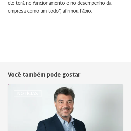
ele terá no funcionamento e no desempenho da
empresa como um todo”, afirmou Fábio.
Você também pode gostar
Uniodonto
NOTÍCIAS
Campinas
conquista
Selo
Ouro
da