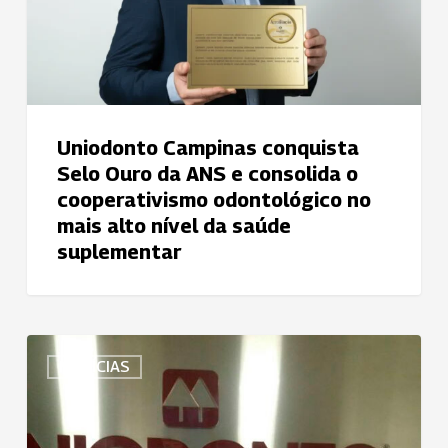
ANS
e
consolida
o
cooperativismo
odontológico
Uniodonto Campinas conquista
no
Selo Ouro da ANS e consolida o
mais
cooperativismo odontológico no
alto
mais alto nível da saúde
nível
suplementar
da
saúde
suplementar
Uniodonto
NOTÍCIAS
Sul
Capixaba
conquista