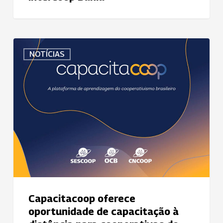
Capacitacoop
NOTÍCIAS
oferece
oportunidade
de
capacitação
à
distância
para
cooperativas
do
Sistema
Uniodonto
Capacitacoop oferece
oportunidade de capacitação à