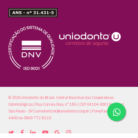
© 2026 Uniodonto do Brasil. Central Nacional das Cooperativas
Odontológicas | Rua Correia Dias, n° 185 | CEP 04104-000 | Paraíso |
São Paulo - SP |
uniodonto.br@uniodonto.coop.br
| Fone/Fax: (11)5904-
4400 ou 0800 772 8110
twitter
facebook
linkedin
youtube
google-
instagram