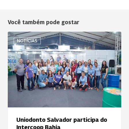
Você também pode gostar
Uniodonto
NOTÍCIAS
Salvador
participa
do
Intercoop
Bahia
Uniodonto Salvador participa do
Intercoop Bahia