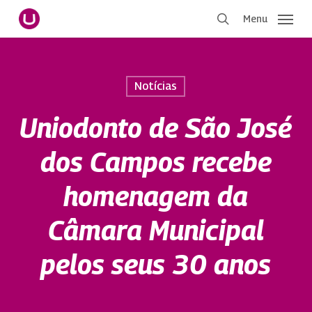
Pular
Menu
para
procurar
o
conteúdo
principal
Notícias
Uniodonto de São José
dos Campos recebe
homenagem da
Câmara Municipal
pelos seus 30 anos