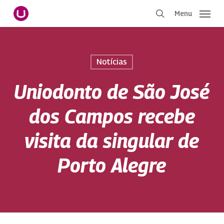
Pular
Menu
para
procurar
o
conteúdo
principal
Notícias
Uniodonto de São José
dos Campos recebe
visita da singular de
Porto Alegre