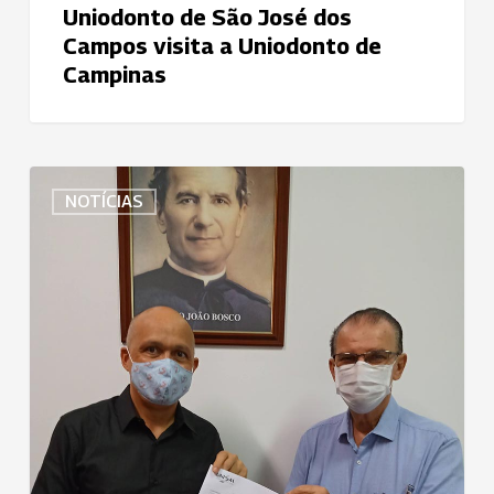
Uniodonto de São José dos
Campos visita a Uniodonto de
Campinas
Uniodonto
NOTÍCIAS
Piracicaba
firma
parceria
com
Unisal
para
concessão
de
descontos
em