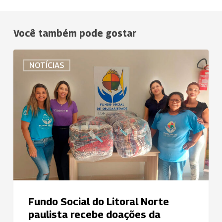
Você também pode gostar
Fundo
NOTÍCIAS
Social
do
Litoral
Norte
paulista
recebe
doações
da
Uniodonto
de
São
Fundo Social do Litoral Norte
José
paulista recebe doações da