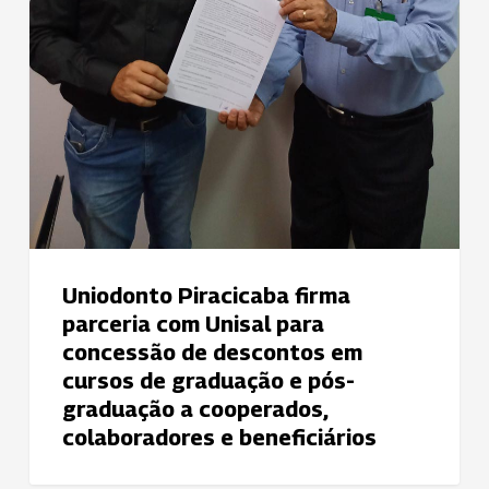
cursos
de
graduação
e
pós-
graduação
a
cooperados,
colaboradores
e
beneficiários
Uniodonto Piracicaba firma
parceria com Unisal para
concessão de descontos em
cursos de graduação e pós-
graduação a cooperados,
colaboradores e beneficiários