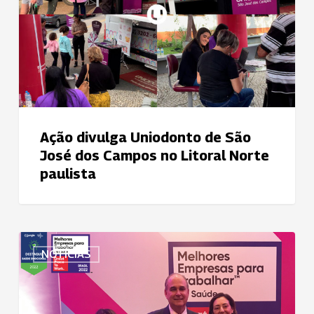
São
José
dos
Campos
no
Litoral
Norte
paulista
Ação divulga Uniodonto de São
José dos Campos no Litoral Norte
paulista
A
NOTÍCIAS
Uniodonto
Porto
Alegre
é