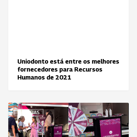
melhores
fornecedores
para
Recursos
Humanos
de
2021
Uniodonto está entre os melhores
fornecedores para Recursos
Humanos de 2021
Ação
NOTÍCIAS
divulga
Uniodonto
de