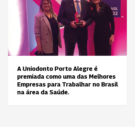
premiada
como
uma
das
Melhores
Empresas
para
Trabalhar
A Uniodonto Porto Alegre é
no
premiada como uma das Melhores
Brasil
Empresas para Trabalhar no Brasil
na
na área da Saúde.
área
da
Saúde.