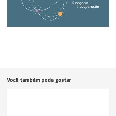
Você também pode gostar
Uniodonto
NOTÍCIAS
está
entre
os