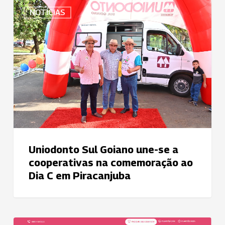
Uniodonto
NOTÍCIAS
Sul
Goiano
une-
se
a
cooperativas
na
comemoração
ao
Dia
C
Uniodonto Sul Goiano une-se a
em
cooperativas na comemoração ao
Piracanjuba
Dia C em Piracanjuba
Uniodonto