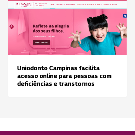
NOTÍCIAS
Campinas
facilita
acesso
online
para
pessoas
com
deficiências
Uniodonto Campinas facilita
e
acesso online para pessoas com
transtornos
deficiências e transtornos