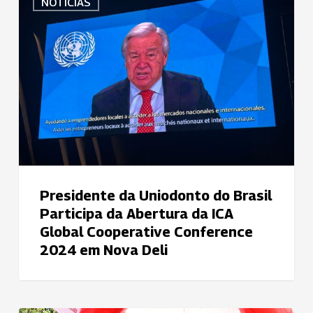
NOTÍCIAS
da
Uniodonto
do
Brasil
Participa
da
Abertura
da
ICA
Global
Cooperative
Presidente da Uniodonto do Brasil
Conference
Participa da Abertura da ICA
2024
Global Cooperative Conference
em
2024 em Nova Deli
Nova
Deli