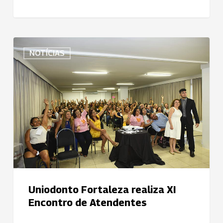
expectativas
pós-
Pandemia
Uniodonto
NOTÍCIAS
Fortaleza
realiza
XI
Encontro
de
Atendentes
Uniodonto Fortaleza realiza XI
Encontro de Atendentes