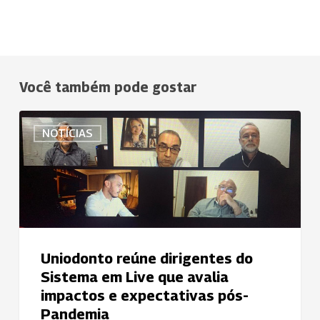
Você também pode gostar
Uniodonto
NOTÍCIAS
reúne
dirigentes
do
Sistema
em
Live
que
Uniodonto reúne dirigentes do
avalia
Sistema em Live que avalia
impactos
impactos e expectativas pós-
e
Pandemia