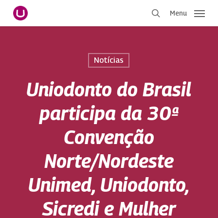
Pular
Menu
para
procurar
o
conteúdo
principal
Notícias
Uniodonto do Brasil
participa da 30ª
Convenção
Norte/Nordeste
Unimed, Uniodonto,
Sicredi e Mulher