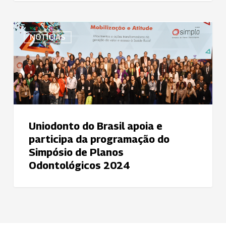
Uniodonto
NOTÍCIAS
do
Brasil
apoia
e
participa
da
programação
Uniodonto do Brasil apoia e
do
participa da programação do
Simpósio
Simpósio de Planos
de
Odontológicos 2024
Planos
Odontológicos
2024