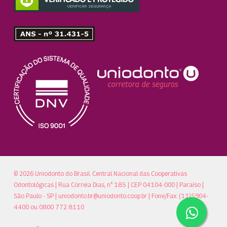
© 2026 Uniodonto do Brasil. Central Nacional das Cooperativas
Odontológicas | Rua Correia Dias, n° 185 | CEP 04104-000 | Paraíso |
São Paulo - SP |
uniodonto.br@uniodonto.coop.br
| Fone/Fax: (11)5904-
4400 ou 0800 772 8110