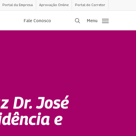
Portal da Empresa
Aprovação Online
Portal do Corretor
procurar
Fale Conosco
Menu
z Dr. José
idência e