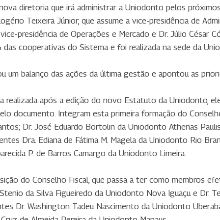
 nova diretoria que irá administrar a Uniodonto pelos próxim
ério Teixeira Júnior, que assume a vice-presidência de Admin
vice-presidência de Operações e Mercado e Dr. Júlio César Có
% das cooperativas do Sistema e foi realizada na sede da Uni
u um balanço das ações da última gestão e apontou as priori
eira realizada após a edição do novo Estatuto da Uniodonto,
o pelo documento. Integram esta primeira formação do Conse
tos; Dr. José Eduardo Bortolin da Uniodonto Athenas Paulista
ntes Dra. Ediana de Fátima M. Magela da Uniodonto Rio Bran
arecida P. de Barros Camargo da Uniodonto Limeira.
ção do Conselho Fiscal, que passa a ter como membros efet
. Stenio da Silva Figueiredo da Uniodonto Nova Iguaçu e Dr. 
es Dr. Washington Tadeu Nascimento da Uniodonto Uberaba,
a Cruz de Almeida Pereira da Uniodonto Manaus.