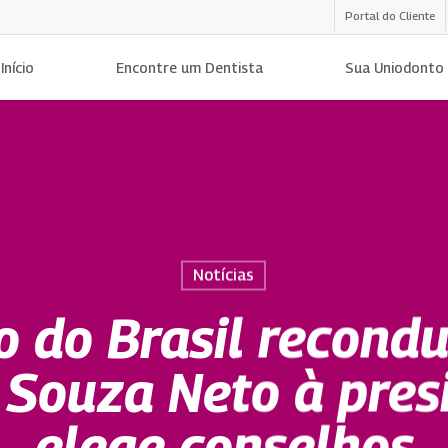
Portal do Cliente
Início
Encontre um Dentista
Sua Uniodonto
Notícias
 do Brasil recondu
 Souza Neto à pres
elege conselhos