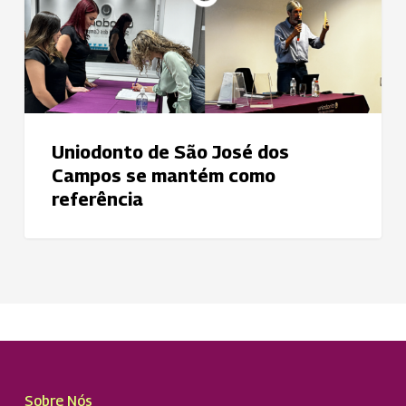
Campos
se
mantém
como
referência
Uniodonto de São José dos
Campos se mantém como
referência
Sobre Nós