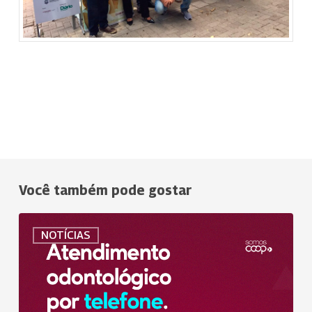
Você também pode gostar
Uniodonto
NOTÍCIAS
Campinas
cria
serviço
de
atendimento