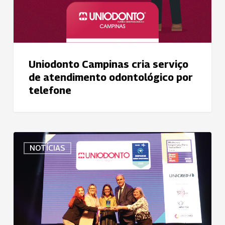
Uniodonto Campinas cria serviço
de atendimento odontológico por
telefone
Uniodonto
NOTÍCIAS
Porto
Alegre
conquista
mais
uma
vez