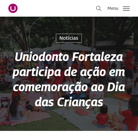
Pular
Menu
para
procurar
o
conteúdo
principal
Notícias
Uniodonto Fortaleza
participa de ação em
comemoração ao Dia
das Crianças