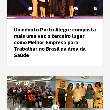
o
terceiro
lugar
como
Melhor
Uniodonto Porto Alegre conquista
Empresa
mais uma vez o terceiro lugar
para
como Melhor Empresa para
Trabalhar
Trabalhar no Brasil na área da
no
Saúde
Brasil
na
área
Uniodonto
da
NOTÍCIAS
de
Saúde
São
José
dos