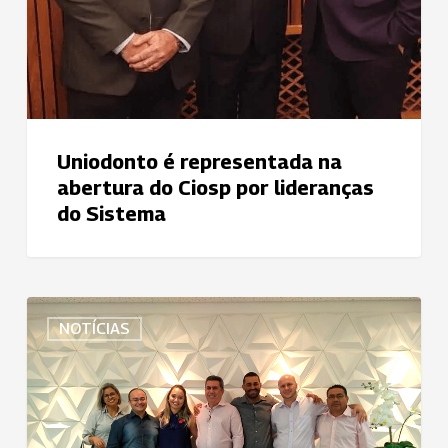
Sistema
Uniodonto é representada na
abertura do Ciosp por lideranças
do Sistema
Federação
NOTÍCIAS
das
Uniodontos
do
Centro-
Oeste