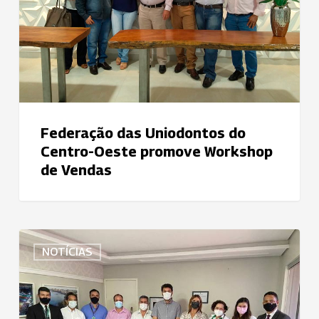
promove
Workshop
de
Vendas
Federação das Uniodontos do
Centro-Oeste promove Workshop
de Vendas
Uniodonto
NOTÍCIAS
Sul
Goiano
une-
se