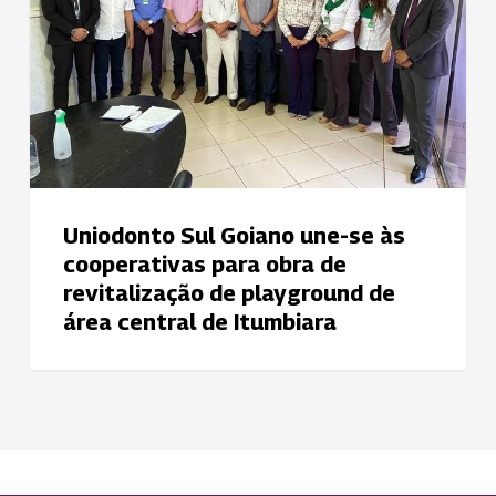
às
cooperativas
para
obra
de
revitalização
de
playground
Uniodonto Sul Goiano une-se às
de
cooperativas para obra de
área
revitalização de playground de
central
área central de Itumbiara
de
Itumbiara