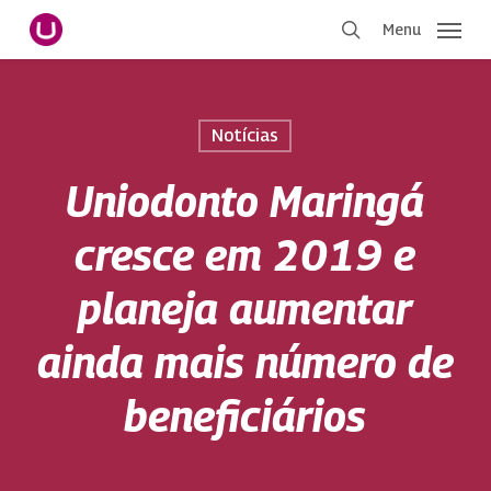
Pular
Menu
para
procurar
o
conteúdo
principal
Notícias
Uniodonto Maringá
cresce em 2019 e
planeja aumentar
ainda mais número de
beneficiários