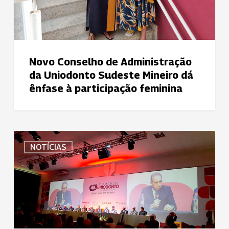
à
participação
feminina
Novo Conselho de Administração
da Uniodonto Sudeste Mineiro dá
ênfase à participação feminina
Convenção
NOTÍCIAS
e
Congresso
da
Uniodonto
fazem
de