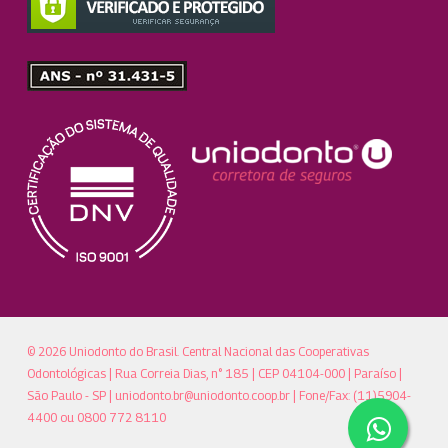
© 2026 Uniodonto do Brasil. Central Nacional das Cooperativas
Odontológicas | Rua Correia Dias, n° 185 | CEP 04104-000 | Paraíso |
São Paulo - SP |
uniodonto.br@uniodonto.coop.br
| Fone/Fax: (11)5904-
4400 ou 0800 772 8110