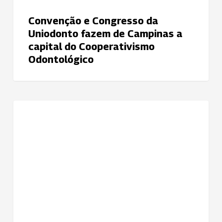
Campinas
a
Convenção e Congresso da
capital
Uniodonto fazem de Campinas a
do
capital do Cooperativismo
Cooperativismo
Odontológico
Odontológico
Uniodonto
NOTÍCIAS
Porto
Alegre
promove
Campanha
do
Agasalho