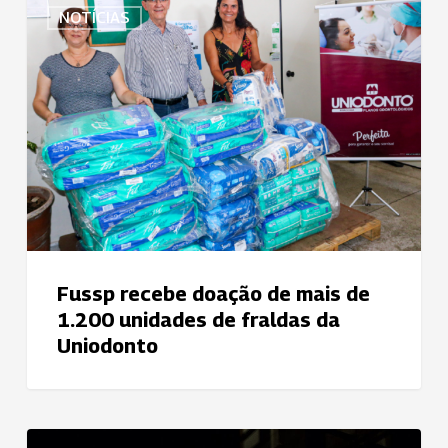
NOTÍCIAS
recebe
doação
de
mais
de
1.200
unidades
de
fraldas
da
Uniodonto
Fussp recebe doação de mais de
1.200 unidades de fraldas da
Uniodonto
Uniodonto