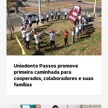
primeira
caminhada
para
cooperados,
colaboradores
e
suas
famílias
Uniodonto Passos promove
primeira caminhada para
cooperados, colaboradores e suas
famílias
Fussp