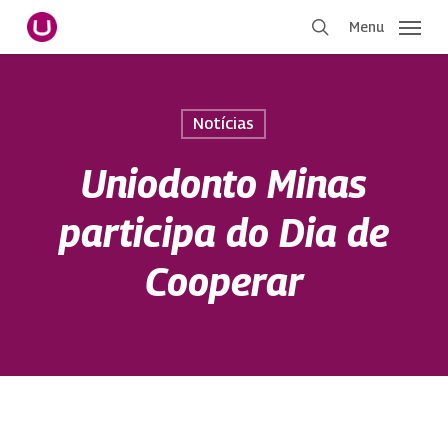
Pular
Menu
para
procurar
o
conteúdo
principal
Notícias
Uniodonto Minas
participa do Dia de
Cooperar