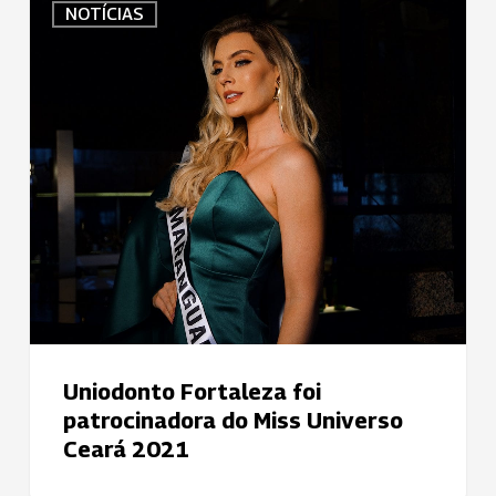
NOTÍCIAS
Fortaleza
foi
patrocinadora
do
Miss
Universo
Ceará
2021
Uniodonto Fortaleza foi
patrocinadora do Miss Universo
Ceará 2021