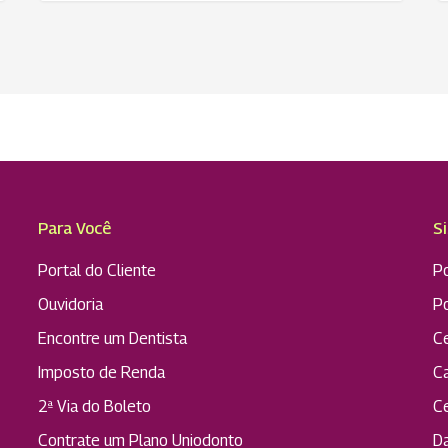
Para Você
S
Portal do Cliente
Po
Ouvidoria
P
Encontre um Dentista
C
Imposto de Renda
C
2ª Via do Boleto
C
Contrate um Plano Uniodonto
D