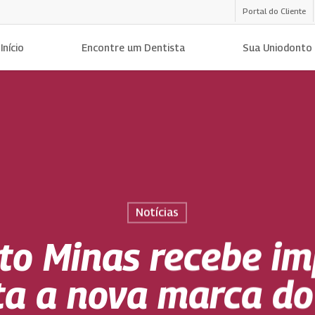
Portal do Cliente
Início
Encontre um Dentista
Sua Uniodonto
Notícias
to Minas recebe im
ta a nova marca do