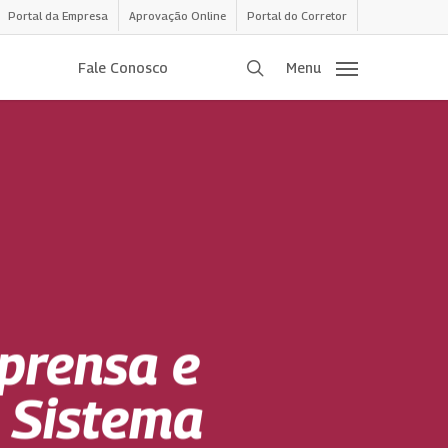
Portal da Empresa
Aprovação Online
Portal do Corretor
procurar
Fale Conosco
Menu
prensa e
 Sistema