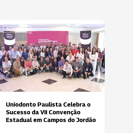
niodonto
NOTÍCIAS
aulista
elebra
ucesso
a
I
onvenção
stadual
em
ampos
Uniodonto Paulista Celebra o
o
Sucesso da VII Convenção
ordão
Estadual em Campos do Jordão