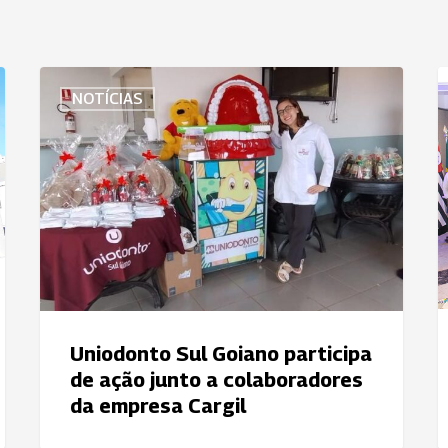
Uniodonto
U
NOTÍCIAS
Sul
P
Goiano
C
participa
o
de
S
ação
d
junto
VI
a
C
colaboradores
E
da
empresa
C
Uniodonto Sul Goiano participa
Cargil
d
de ação junto a colaboradores
J
da empresa Cargil