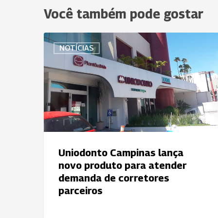
Você também pode gostar
Uniodonto
NOTÍCIAS
Campinas
lança
novo
produto
para
atender
demanda
de
Uniodonto Campinas lança
corretores
novo produto para atender
parceiros
demanda de corretores
parceiros