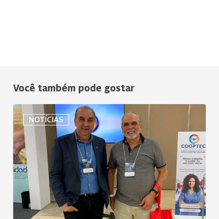
Você também pode gostar
Uniodonto
NOTÍCIAS
João
Pessoa
marca
presença
no
BR
+
Coop,