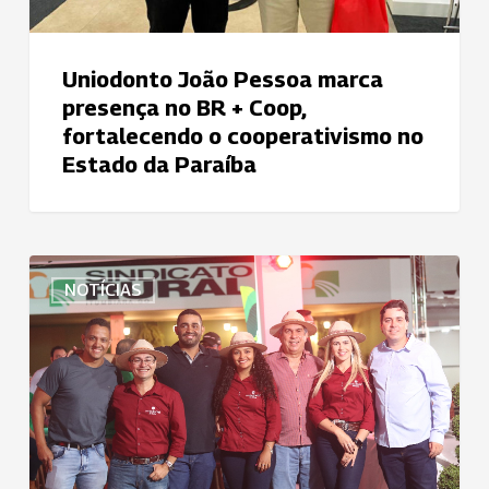
fortalecendo
o
cooperativismo
Uniodonto João Pessoa marca
no
presença no BR + Coop,
Estado
fortalecendo o cooperativismo no
da
Estado da Paraíba
Paraíba
Uniodonto
NOTÍCIAS
Sul
Goiano
uniu-
se
à
Unimed
e