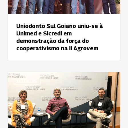
Sicredi
em
demonstração
da
Uniodonto Sul Goiano uniu-se à
força
Unimed e Sicredi em
do
demonstração da força do
cooperativismo
cooperativismo na II Agrovem
na
II
Agrovem
Uniodonto
NOTÍCIAS
participa
do
Encontro
ANS
Centro-
Oeste
e