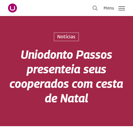
Pular
Menu
para
procurar
o
conteúdo
principal
Notícias
Uniodonto Passos
presenteia seus
cooperados com cesta
de Natal