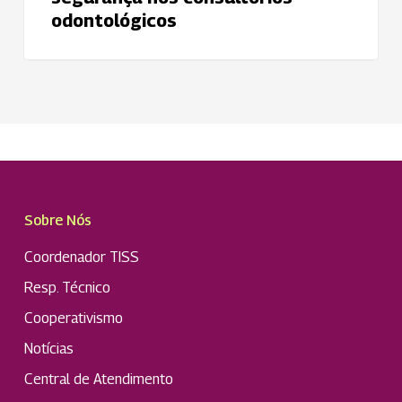
nos
odontológicos
consultórios
odontológicos
Sobre Nós
Coordenador TISS
Resp. Técnico
Cooperativismo
Notícias
Central de Atendimento