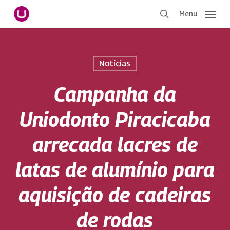
Pular
Menu
para
procurar
o
conteúdo
principal
Notícias
Campanha da
Uniodonto Piracicaba
arrecada lacres de
latas de alumínio para
aquisição de cadeiras
de rodas