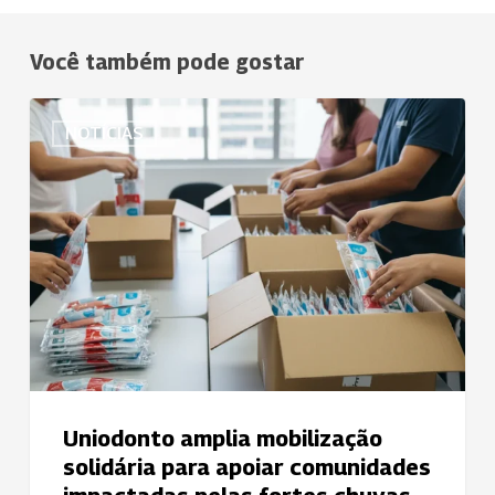
Você também pode gostar
Uniodonto
NOTÍCIAS
amplia
mobilização
solidária
para
apoiar
comunidades
impactadas
pelas
fortes
chuvas
na
Uniodonto amplia mobilização
Zona
solidária para apoiar comunidades
da