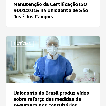
Manutenção da Certificação ISO
9001:2015 na Uniodonto de São
José dos Campos
Uniodonto
NOTÍCIAS
do
Brasil
produz
vídeo
sobre
reforço
das
medidas
Uniodonto do Brasil produz vídeo
de
sobre reforço das medidas de
segurança
segurança nos consultórios