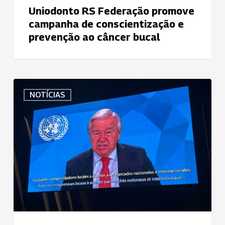
Uniodonto RS Federação promove
campanha de conscientização e
prevenção ao câncer bucal
Presidente
NOTÍCIAS
da
Uniodonto
do
Brasil
Participa
da
Abertura
da
ICA
Global