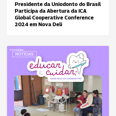
Cooperative
Presidente da Uniodonto do Brasil
Conference
Participa da Abertura da ICA
2024
Global Cooperative Conference
em
2024 em Nova Deli
Nova
Deli
Ação
NOTÍCIAS
do
projeto
Educar
e
Cuidar:
Saúde
Bucal
com
Uniodonto