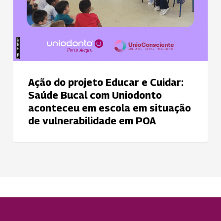
aconteceu
em
escola
em
situação
de
vulnerabilidade
Ação do projeto Educar e Cuidar:
em
Saúde Bucal com Uniodonto
POA
aconteceu em escola em situação
de vulnerabilidade em POA