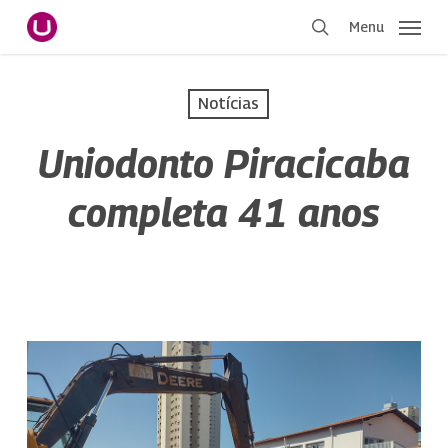
Pular
Menu
para
procurar
o
conteúdo
Notícias
principal
Uniodonto Piracicaba
completa 41 anos