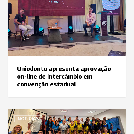
line
de
Intercâmbio
em
convenção
estadual
Uniodonto apresenta aprovação
on-line de Intercâmbio em
convenção estadual
São
NOTÍCIAS
José
Futebol