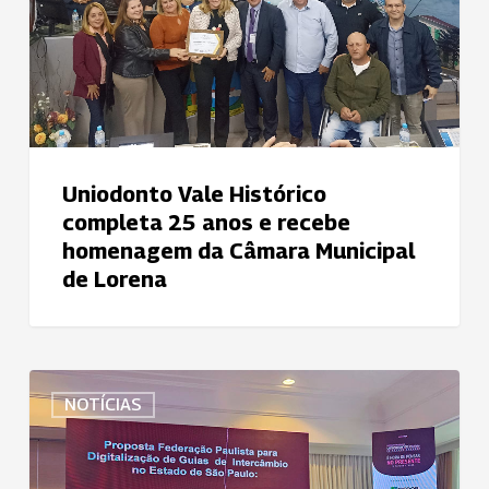
e
recebe
homenagem
da
Câmara
Municipal
de
Uniodonto Vale Histórico
Lorena
completa 25 anos e recebe
homenagem da Câmara Municipal
de Lorena
Uniodonto
NOTÍCIAS
apresenta
aprovação
on-