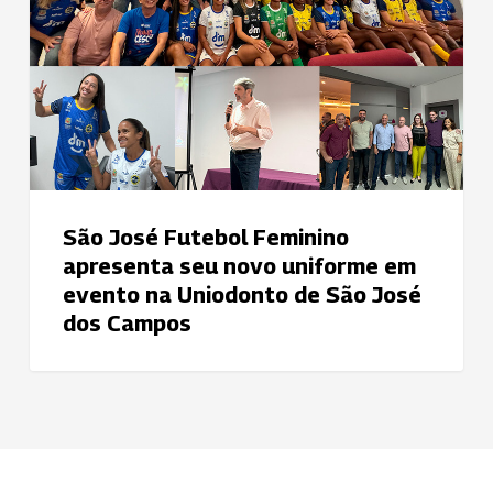
Feminino
apresenta
seu
novo
uniforme
em
evento
na
São José Futebol Feminino
Uniodonto
apresenta seu novo uniforme em
de
evento na Uniodonto de São José
São
dos Campos
José
dos
Campos