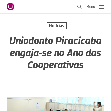
Pular
Menu
para
procurar
o
conteúdo
Notícias
principal
Uniodonto Piracicaba
engaja-se no Ano das
Cooperativas