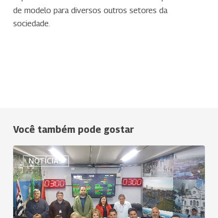
de modelo para diversos outros setores da
sociedade.
Você também pode gostar
Uniodonto
NOTÍCIAS
Vale
Histórico
completa
25
anos