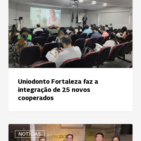
a
integração
de
25
novos
cooperados
Uniodonto Fortaleza faz a
integração de 25 novos
cooperados
Uniodonto
NOTÍCIAS
Goiânia