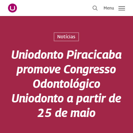
Pular
Menu
para
procurar
o
conteúdo
principal
Notícias
Uniodonto Piracicaba
promove Congresso
Odontológico
Uniodonto a partir de
25 de maio