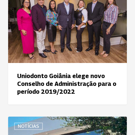
elege
novo
Conselho
de
Administração
para
o
período
2019/2022
Uniodonto Goiânia elege novo
Conselho de Administração para o
período 2019/2022
Uniodonto
NOTÍCIAS
Goiânia