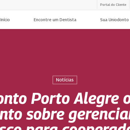
Portal do Cliente
Início
Encontre um Dentista
Sua Uniodonto
Notícias
nto Porto Alegre 
nto sobre gerenci
isco para cooperad