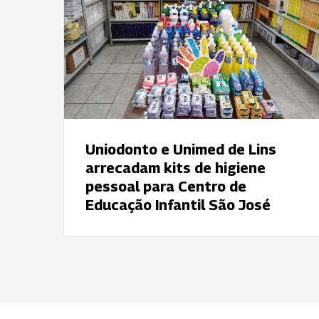
Lins
arrecadam
kits
de
higiene
pessoal
para
Centro
Uniodonto e Unimed de Lins
de
arrecadam kits de higiene
Educação
pessoal para Centro de
Infantil
Educação Infantil São José
São
José