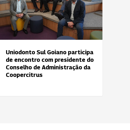
e
ncontro
om
residente
o
onselho
e
Uniodonto Sul Goiano participa
dministração
de encontro com presidente do
a
Conselho de Administração da
oopercitrus
Coopercitrus