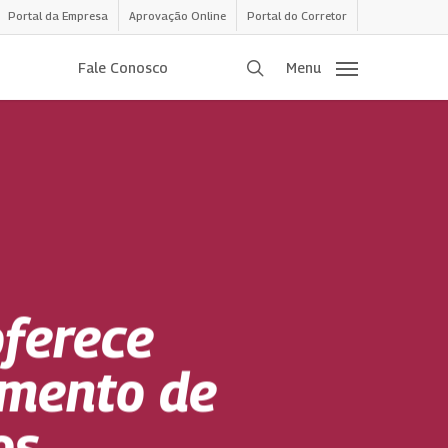
Portal da Empresa
Aprovação Online
Portal do Corretor
procurar
Fale Conosco
Menu
oferece
amento de
os