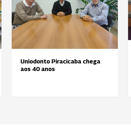
40
d
anos
e
c
p
d
C
d
A
Uniodonto Piracicaba chega
d
aos 40 anos
C