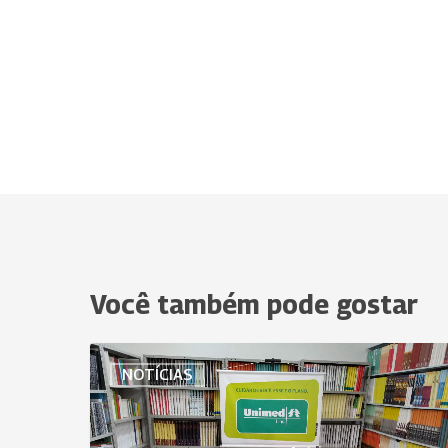
Você também pode gostar
Uniodonto
NOTÍCIAS
e
Unimed
de