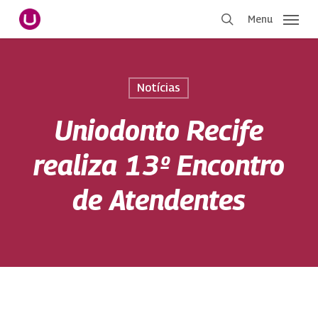
Pular
Menu
para
procurar
o
conteúdo
principal
Notícias
Uniodonto Recife
realiza 13º Encontro
de Atendentes