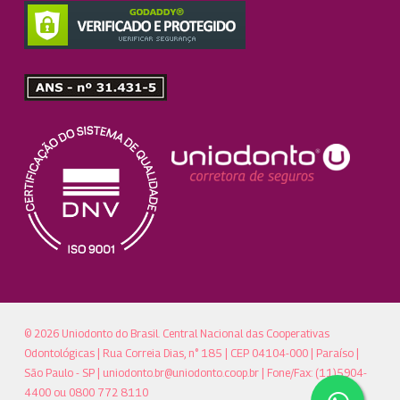
© 2026 Uniodonto do Brasil. Central Nacional das Cooperativas
Odontológicas | Rua Correia Dias, n° 185 | CEP 04104-000 | Paraíso |
São Paulo - SP |
uniodonto.br@uniodonto.coop.br
| Fone/Fax: (11)5904-
4400 ou 0800 772 8110