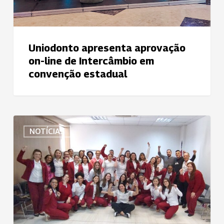
estadual
Uniodonto apresenta aprovação
on-line de Intercâmbio em
convenção estadual
Treinamentos:
NOTÍCIAS
uma
constante
na
Uniodonto
Piracicaba