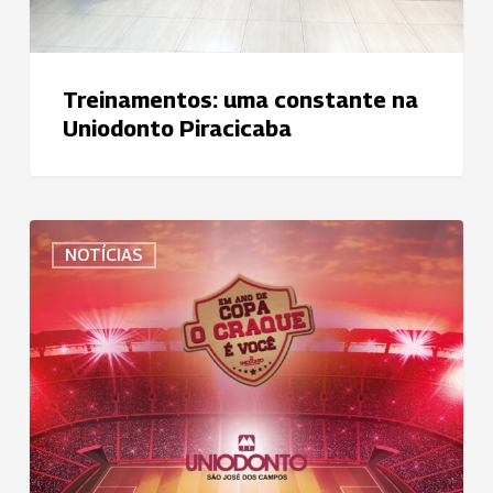
Treinamentos: uma constante na
Uniodonto Piracicaba
Uniodonto
NOTÍCIAS
de
São
José
dos
Campos
usa
tema
esportivo
para